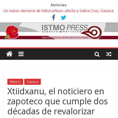
Noticias:
Un nuevo derrame de hidrocarburo afecta a Salina Cruz, Oaxaca;
ahora pescadores de Salinas del Marqués denuncian daños de
Pemex
Ángel, el joven autista expulsado por la Universidad Bienestar de
Ixtepec, Oaxaca vuelve a las aulas tras amparo
Familiares de periodista Alejandro Leyva se reúnen con titular de
la SEGOB y exigen detener a los autores materiales e
intelectuales de su asesinato
Alertan pescadores de Juchitán, Oaxaca de nuevo despojo de su
territorio para construir un parque eólico
Pescadores y comuneros ikoots detienen la extracción ilegal de
material pétreo de gravera Oyamel
México
Oaxaca
Xtiidxanu, el noticiero en
zapoteco que cumple dos
décadas de revalorizar