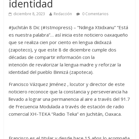
identidad
diciembre 8, 2023
Redacción
0 Comentarios
#Juchitán 8 Dic (#Istmopress) – “Ndinga Xtiidxanu” “Está
es nuestra palabra”… así inicia este noticiero oaxaqueño
que se realiza cien por ciento en lengua diidxazá
(zapoteco), y que este 8 de diciembre cumple dos
décadas de compartir información con la
intención de revalorizar la lengua madre y reforzar la
identidad del pueblo Binnizá (zapoteca).
Francisco Vázquez Jiménez , locutor y director de este
noticiero reconoce que la constancia y perseverancia ha
llevado a lograr una permanencia al aire a través del 91.7
de Frecuencia Modulada a través de estación de radio
comercial XH-TEKA “Radio Teka” en Juchitán, Oaxaca.
Francisco es el titular y desde hace 15 años lo acompaña