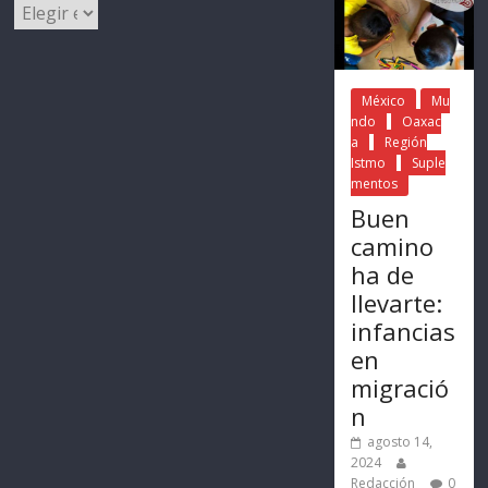
México
Mu
ndo
Oaxac
a
Región
Istmo
Suple
mentos
Buen
camino
ha de
llevarte:
infancias
en
migració
n
agosto 14,
2024
Redacción
0