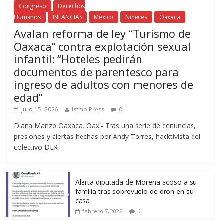
Congreso
Derechos
Humanos
INFANCIAS
México
Niñeces
Oaxaca
Avalan reforma de ley “Turismo de
Oaxaca” contra explotación sexual
infantil: “Hoteles pedirán
documentos de parentesco para
ingreso de adultos con menores de
edad”
julio 15, 2026
Istmo Press
0
Diana Manzo Oaxaca, Oax.- Tras una serie de denuncias,
presiones y alertas hechas por Andy Torres, hacktivista del
colectivo DLR
Alerta diputada de Morena acoso a su
familia tras sobrevuelo de dron en su
casa
0
febrero 7, 2026