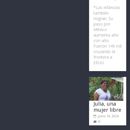
*Las infancias
también
migran. Su
paso por
México
aumenta año
con año.
Fueron 149 mil
cruzando la
frontera a
EEUU
Julia, una
mujer libre
junio 16, 2024
0