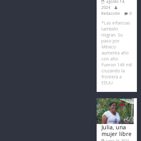
agosto 14,
2024
Redacción
0
*Las infancias
también
migran. Su
paso por
México
aumenta año
con año.
Fueron 149 mil
cruzando la
frontera a
EEUU
Julia, una
mujer libre
junio 16, 2024