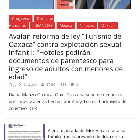
Congreso
Derechos
Humanos
INFANCIAS
México
Niñeces
Oaxaca
Avalan reforma de ley “Turismo de
Oaxaca” contra explotación sexual
infantil: “Hoteles pedirán
documentos de parentesco para
ingreso de adultos con menores de
edad”
julio 15, 2026
Istmo Press
0
Diana Manzo Oaxaca, Oax.- Tras una serie de denuncias,
presiones y alertas hechas por Andy Torres, hacktivista del
colectivo DLR
Alerta diputada de Morena acoso a su
familia tras sobrevuelo de dron en su