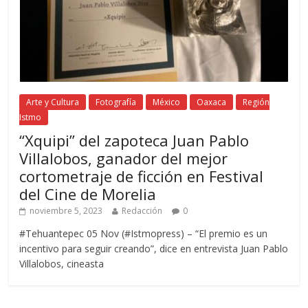
Arte y Cultura
Fotografía
México
Oaxaca
Región
Istmo
“Xquipi” del zapoteca Juan Pablo
Villalobos, ganador del mejor
cortometraje de ficción en Festival
del Cine de Morelia
noviembre 5, 2023
Redacción
0
#Tehuantepec 05 Nov (#Istmopress) – “El premio es un
incentivo para seguir creando”, dice en entrevista Juan Pablo
Villalobos, cineasta