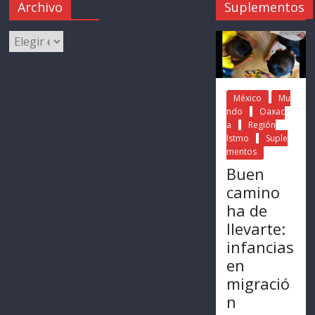
Archivo
Suplementos
México
Mu
ndo
Oaxac
a
Región
Istmo
Suple
mentos
Buen
camino
ha de
llevarte:
infancias
en
migració
n