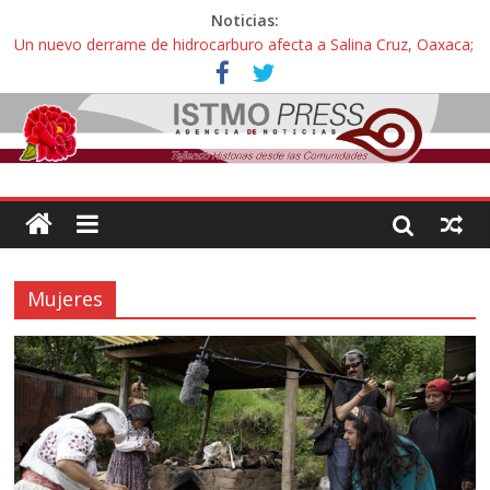
Noticias:
Un nuevo derrame de hidrocarburo afecta a Salina Cruz, Oaxaca;
ahora pescadores de Salinas del Marqués denuncian daños de
Pemex
Ángel, el joven autista expulsado por la Universidad Bienestar de
Ixtepec, Oaxaca vuelve a las aulas tras amparo
Familiares de periodista Alejandro Leyva se reúnen con titular de
la SEGOB y exigen detener a los autores materiales e
intelectuales de su asesinato
Alertan pescadores de Juchitán, Oaxaca de nuevo despojo de su
territorio para construir un parque eólico
Pescadores y comuneros ikoots detienen la extracción ilegal de
Mujeres
material pétreo de gravera Oyamel