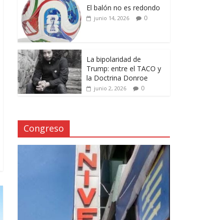
El balón no es redondo
0
junio 14, 2026
La bipolaridad de
Trump: entre el TACO y
la Doctrina Donroe
0
junio 2, 2026
Congreso