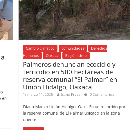
Cambio climático
comunidades
Derechos
 a
Humanos
Oaxaca
Región Istmo
Palmeros denuncian ecocidio y
terricidio en 500 hectáreas de
reserva comunal “El Palmar” en
Unión Hidalgo, Oaxaca
ro
marzo 11, 2026
Istmo Press
0 Comentarios
e en
Diana Manzo Unión Hidalgo, Oax.- En un recorrido por
la reserva comunal de El Palmar ubicado en la zona
oriente