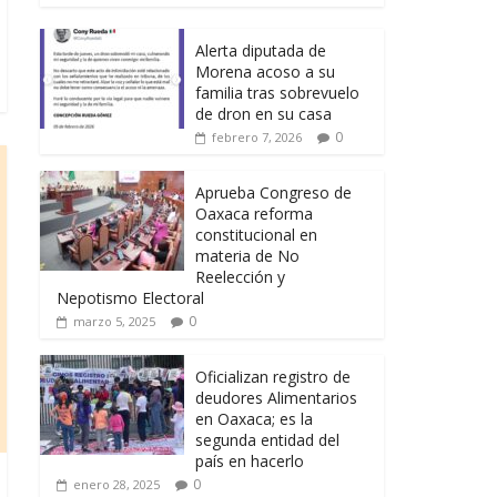
Alerta diputada de
Morena acoso a su
familia tras sobrevuelo
de dron en su casa
0
febrero 7, 2026
Aprueba Congreso de
Oaxaca reforma
constitucional en
materia de No
Reelección y
Nepotismo Electoral
0
marzo 5, 2025
Oficializan registro de
deudores Alimentarios
en Oaxaca; es la
segunda entidad del
país en hacerlo
0
enero 28, 2025