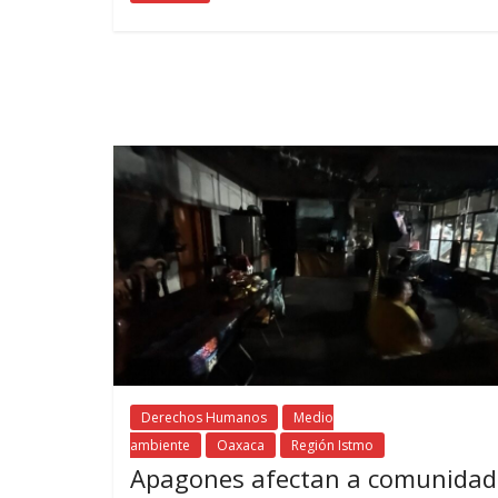
Derechos Humanos
Medio
ambiente
Oaxaca
Región Istmo
Apagones afectan a comunidad