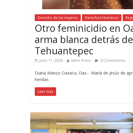
Derecho de las mujeres
Derechos Humanos
Regi
Otro feminicidio en O
arma blanca detrás de 
Tehuantepec
junio 11, 2026
Istmo Press
0 Comentarios
Diana Manzo Oaxaca, Oax.- María de Jesús de apro
heridas
Leer más