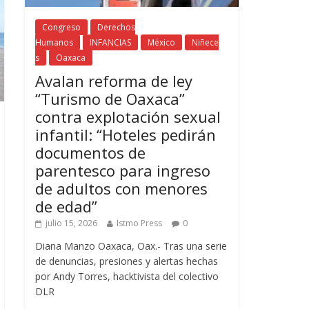
Congreso
Derechos
Humanos
INFANCIAS
México
Niñece
s
Oaxaca
Avalan reforma de ley
“Turismo de Oaxaca”
contra explotación sexual
infantil: “Hoteles pedirán
documentos de
parentesco para ingreso
de adultos con menores
de edad”
julio 15, 2026
Istmo Press
0
Diana Manzo Oaxaca, Oax.- Tras una serie
de denuncias, presiones y alertas hechas
por Andy Torres, hacktivista del colectivo
DLR