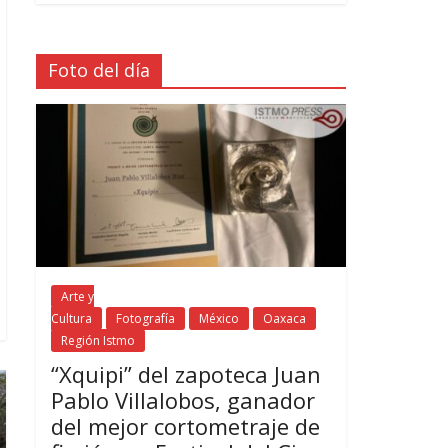
Foto del día
Arte y
Cultura
Fotografía
México
Oaxaca
Región Istmo
“Xquipi” del zapoteca Juan
Pablo Villalobos, ganador
del mejor cortometraje de