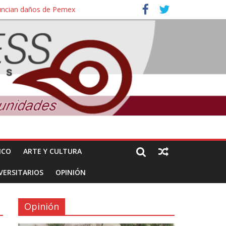
nuncian daños de Pemex
ales e intelectuales de su asesinato
ICO
ARTE Y CULTURA
VERSITARIOS
OPINIÓN
Opinión