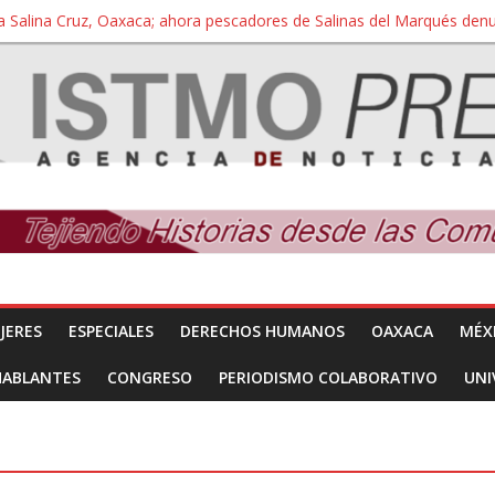
a Salina Cruz, Oaxaca; ahora pescadores de Salinas del Marqués de
iversidad Bienestar de Ixtepec, Oaxaca vuelve a las aulas tras amparo
 reúnen con titular de la SEGOB y exigen detener a los autores materi
nuevo despojo de su territorio para construir un parque eólico
 extracción ilegal de material pétreo de gravera Oyamel
JERES
ESPECIALES
DERECHOS HUMANOS
OAXACA
MÉX
HABLANTES
CONGRESO
PERIODISMO COLABORATIVO
UNI