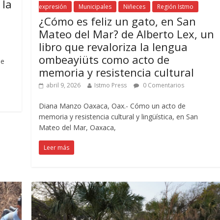
 la
expresión
Municipales
Niñeces
Región Istmo
¿Cómo es feliz un gato, en San
Mateo del Mar? de Alberto Lex, un
libro que revaloriza la lengua
0
ombeayiüts como acto de
pe
memoria y resistencia cultural
abril 9, 2026
Istmo Press
0 Comentarios
Diana Manzo Oaxaca, Oax.- Cómo un acto de
memoria y resistencia cultural y lingüística, en San
Mateo del Mar, Oaxaca,
Leer más