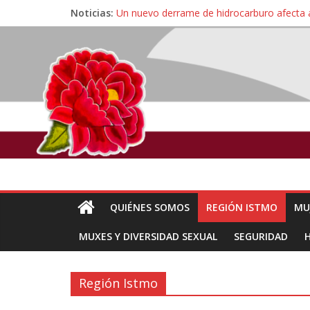
Noticias:
Un nuevo derrame de hidrocarburo afecta 
Ángel, el joven autista expulsado por la Un
Familiares de periodista Alejandro Leyva se
Alertan pescadores de Juchitán, Oaxaca de 
Pescadores y comuneros ikoots detienen la
QUIÉNES SOMOS
REGIÓN ISTMO
MU
MUXES Y DIVERSIDAD SEXUAL
SEGURIDAD
Región Istmo