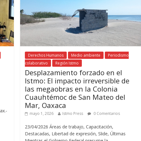
Derechos Humanos
Medio ambiente
Periodismo
colaborativo
Región Istmo
Desplazamiento forzado en el
Istmo: El impacto irreversible de
las megaobras en la Colonia
Cuauhtémoc de San Mateo del
Mar, Oaxaca
ax.-
mayo 1, 2026
Istmo Press
0 Comentarios
23/04/2026 Áreas de trabajo, Capacitación,
Destacadas, Libertad de expresión, Slide, Últimas
Mientras el Gobierno Federal presume la