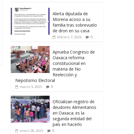
Alerta diputada de
Morena acoso a su
familia tras sobrevuelo
de dron en su casa
0
febrero 7, 2026
Aprueba Congreso de
Oaxaca reforma
constitucional en
materia de No
Reelección y
Nepotismo Electoral
0
marzo 5, 2025
Oficializan registro de
deudores Alimentarios
en Oaxaca; es la
segunda entidad del
país en hacerlo
0
enero 28, 2025