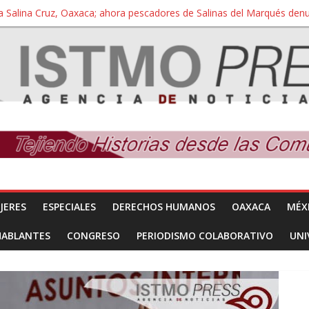
a Salina Cruz, Oaxaca; ahora pescadores de Salinas del Marqués de
iversidad Bienestar de Ixtepec, Oaxaca vuelve a las aulas tras amparo
 reúnen con titular de la SEGOB y exigen detener a los autores materi
nuevo despojo de su territorio para construir un parque eólico
 extracción ilegal de material pétreo de gravera Oyamel
JERES
ESPECIALES
DERECHOS HUMANOS
OAXACA
MÉX
HABLANTES
CONGRESO
PERIODISMO COLABORATIVO
UNI