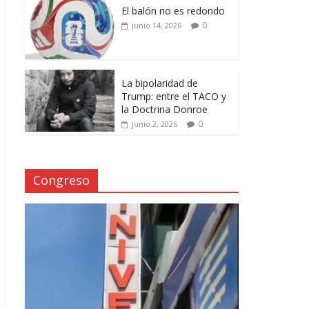
El balón no es redondo
0
junio 14, 2026
La bipolaridad de
Trump: entre el TACO y
la Doctrina Donroe
0
junio 2, 2026
Congreso