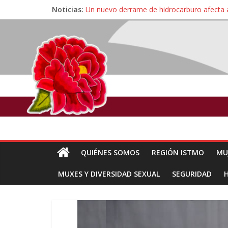
Noticias:
Un nuevo derrame de hidrocarburo afecta 
Ángel, el joven autista expulsado por la Un
Familiares de periodista Alejandro Leyva se
Alertan pescadores de Juchitán, Oaxaca de 
Pescadores y comuneros ikoots detienen la
QUIÉNES SOMOS
REGIÓN ISTMO
MU
MUXES Y DIVERSIDAD SEXUAL
SEGURIDAD