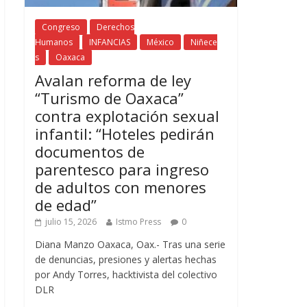
Congreso
Derechos
Humanos
INFANCIAS
México
Niñece
s
Oaxaca
Avalan reforma de ley
“Turismo de Oaxaca”
contra explotación sexual
infantil: “Hoteles pedirán
documentos de
parentesco para ingreso
de adultos con menores
de edad”
julio 15, 2026
Istmo Press
0
Diana Manzo Oaxaca, Oax.- Tras una serie
de denuncias, presiones y alertas hechas
por Andy Torres, hacktivista del colectivo
DLR