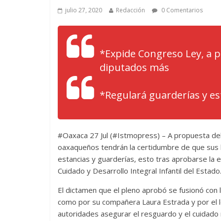
julio 27, 2020
Redacción
0 Comentarios
*Expide Congreso Ley, a 
diputados más
*Regulará guarderías y est
#Oaxaca 27 Jul (#Istmopress) – A propuesta del
oaxaqueños tendrán la certidumbre de que sus h
estancias y guarderías, esto tras aprobarse la e
Cuidado y Desarrollo Integral Infantil del Estado
El dictamen que el pleno aprobó se fusionó con 
como por su compañera Laura Estrada y por el leg
autoridades asegurar el resguardo y el cuidado 