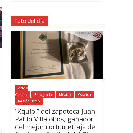
Foto del día
Arte y
Cultura
Fotografía
México
Oaxaca
Región Istmo
“Xquipi” del zapoteca Juan
Pablo Villalobos, ganador
del mejor cortometraje de