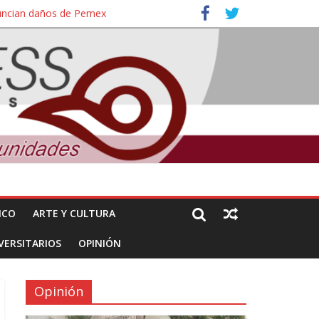
nuncian daños de Pemex
ales e intelectuales de su asesinato
ICO
ARTE Y CULTURA
VERSITARIOS
OPINIÓN
Opinión