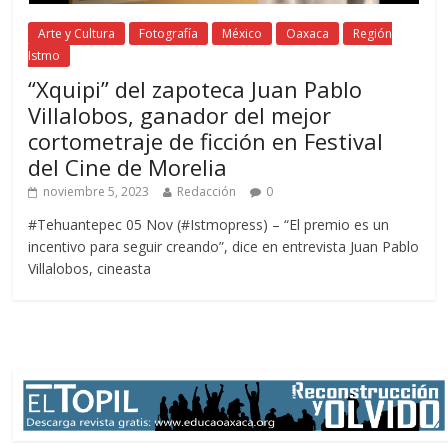
Arte y Cultura
Fotografía
México
Oaxaca
Región
Istmo
“Xquipi” del zapoteca Juan Pablo
Villalobos, ganador del mejor
cortometraje de ficción en Festival
del Cine de Morelia
noviembre 5, 2023
Redacción
0
#Tehuantepec 05 Nov (#Istmopress) – “El premio es un
incentivo para seguir creando”, dice en entrevista Juan Pablo
Villalobos, cineasta