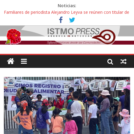
Noticias:
Ángel, el joven autista expulsado por la Universidad Bienestar de
Ixtepec, Oaxaca vuelve a las aulas tras amparo
Familiares de periodista Alejandro Leyva se reúnen con titular de
la SEGOB y exigen detener a los autores materiales e
intelectuales de su asesinato
Alertan pescadores de Juchitán, Oaxaca de nuevo despojo de su
territorio para construir un parque eólico
Pescadores y comuneros ikoots detienen la extracción ilegal de
material pétreo de gravera Oyamel
Un nuevo derrame de hidrocarburo afecta a Salina Cruz, Oaxaca;
ahora pescadores de Salinas del Marqués denuncian daños de
Pemex