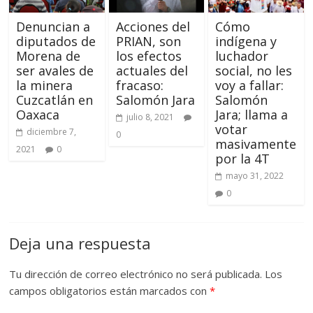
Denuncian a
Acciones del
Cómo
diputados de
PRIAN, son
indígena y
Morena de
los efectos
luchador
ser avales de
actuales del
social, no les
la minera
fracaso:
voy a fallar:
Cuzcatlán en
Salomón Jara
Salomón
Oaxaca
Jara; llama a
julio 8, 2021
votar
diciembre 7,
0
masivamente
2021
0
por la 4T
mayo 31, 2022
0
Deja una respuesta
Tu dirección de correo electrónico no será publicada.
Los
campos obligatorios están marcados con
*