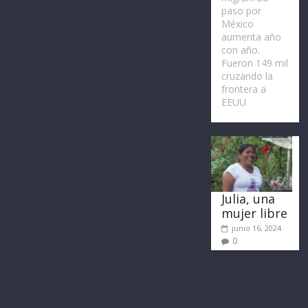
paso por
México
aumenta año
con año.
Fueron 149 mil
cruzando la
frontera a
EEUU
Julia, una
mujer libre
junio 16, 2024
0