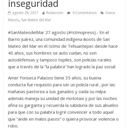
inseguridad
agosto 28, 2017
Redacción
0 Comentarios
Diana
,
Manzo
San Mateo del Mar
#SanMateodelMar 27 agosto (#Istmopress).- En el
Barrio Juárez, una comunidad indígena ikoots de San
Mateo del Mar en el Istmo de Tehuantepec desde hace
40 años, sus hombres se auto cuidan, no son
autodefensas y tampoco topiles, son policías rurales
que a través de la “la palabra” han logrado la paz social.
Amer Fonseca Palacios tiene 35 años, su buena
conducta fue requisito para ser un policía rural , por las
mañanas pastorea a sus ganados y cuida su milpa
además maneja su unidad de mototaxi y por las noches
afina su garganta y recuerda la sabiduría de sus abuelos
para que con su palabra logré convencer a todo aquel
que “ande en malos pasos” o quiera provocar violencia o
robo.