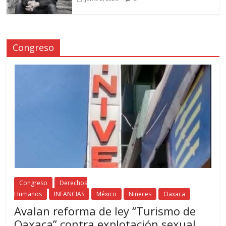
Congreso
Congreso
Derechos
Humanos
INFANCIAS
México
Niñeces
Oaxaca
Avalan reforma de ley “Turismo de
Oaxaca” contra explotación sexual