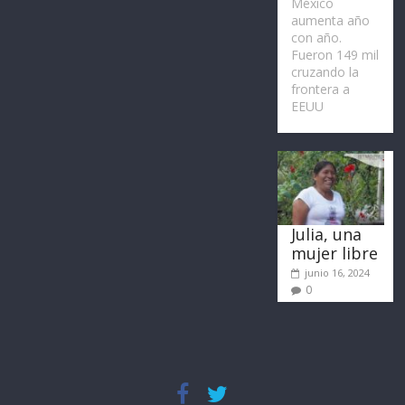
México
aumenta año
con año.
Fueron 149 mil
cruzando la
frontera a
EEUU
Julia, una
mujer libre
junio 16, 2024
0