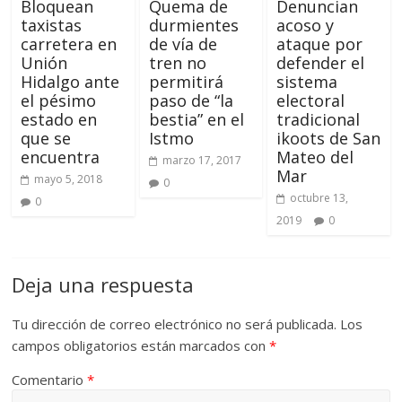
Bloquean
Quema de
Denuncian
taxistas
durmientes
acoso y
carretera en
de vía de
ataque por
Unión
tren no
defender el
Hidalgo ante
permitirá
sistema
el pésimo
paso de “la
electoral
estado en
bestia” en el
tradicional
que se
Istmo
ikoots de San
encuentra
Mateo del
marzo 17, 2017
Mar
mayo 5, 2018
0
octubre 13,
0
2019
0
Deja una respuesta
Tu dirección de correo electrónico no será publicada.
Los
campos obligatorios están marcados con
*
Comentario
*