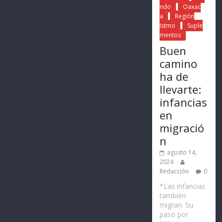
ndo
Oaxac
a
Región
Istmo
Suple
mentos
Buen
camino
ha de
llevarte:
infancias
en
migració
n
agosto 14,
2024
Redacción
0
*Las infancias
también
migran. Su
paso por