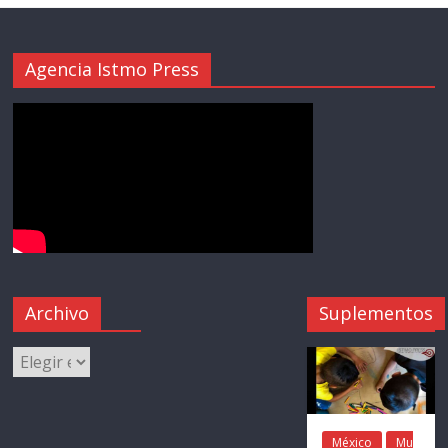
Agencia Istmo Press
Archivo
Suplementos
México
Mu