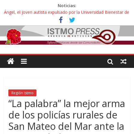
Noticias:
Ángel, el joven autista expulsado por la Universidad Bienestar de
Ixtepec, Oaxaca vuelve a las aulas tras amparo
Familiares de periodista Alejandro Leyva se reúnen con titular de
la SEGOB y exigen detener a los autores materiales e
intelectuales de su asesinato
Alertan pescadores de Juchitán, Oaxaca de nuevo despojo de su
territorio para construir un parque eólico
Pescadores y comuneros ikoots detienen la extracción ilegal de
material pétreo de gravera Oyamel
Un nuevo derrame de hidrocarburo afecta a Salina Cruz, Oaxaca;
ahora pescadores de Salinas del Marqués denuncian daños de
Pemex
Región Istmo
“La palabra” la mejor arma
de los policías rurales de
San Mateo del Mar ante la