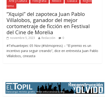
Arte y Cultura
Fotografía
México
Oaxaca
Región
Istmo
“Xquipi” del zapoteca Juan Pablo
Villalobos, ganador del mejor
cortometraje de ficción en Festival
del Cine de Morelia
noviembre 5, 2023
Redacción
0
#Tehuantepec 05 Nov (#Istmopress) – “El premio es un
incentivo para seguir creando”, dice en entrevista Juan Pablo
Villalobos, cineasta