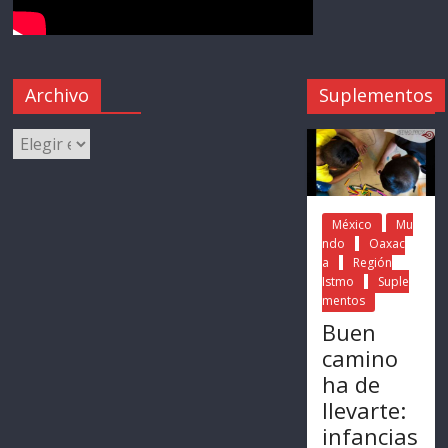
Archivo
Suplementos
México
Mu
ndo
Oaxac
a
Región
Istmo
Suple
mentos
Buen
camino
ha de
llevarte:
infancias