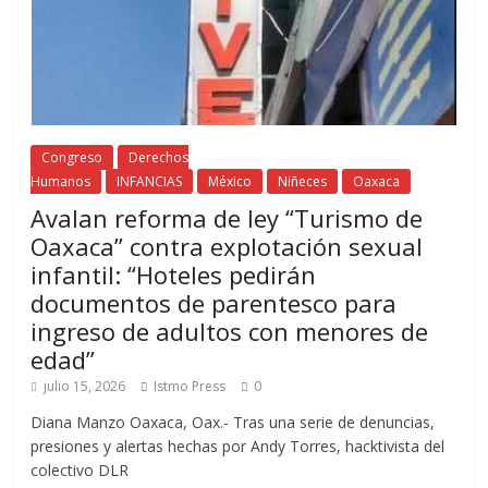
Congreso
Derechos
Humanos
INFANCIAS
México
Niñeces
Oaxaca
Avalan reforma de ley “Turismo de
Oaxaca” contra explotación sexual
infantil: “Hoteles pedirán
documentos de parentesco para
ingreso de adultos con menores de
edad”
julio 15, 2026
Istmo Press
0
Diana Manzo Oaxaca, Oax.- Tras una serie de denuncias,
presiones y alertas hechas por Andy Torres, hacktivista del
colectivo DLR