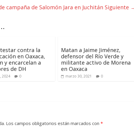
 de campaña de Salomón Jara en Juchitán
Siguiente 
..
testar contra la
Matan a Jaime Jiménez,
icación en Oaxaca,
defensor del Río Verde y
n y encarcelan a
militante activo de Morena
ores de DH
en Oaxaca
, 2024
0
marzo 30, 2021
0
da.
Los campos obligatorios están marcados con
*