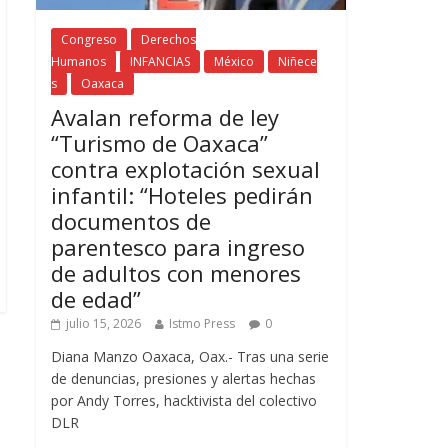
Congreso
Derechos
Humanos
INFANCIAS
México
Niñece
s
Oaxaca
Avalan reforma de ley
“Turismo de Oaxaca”
contra explotación sexual
infantil: “Hoteles pedirán
documentos de
parentesco para ingreso
de adultos con menores
de edad”
julio 15, 2026
Istmo Press
0
Diana Manzo Oaxaca, Oax.- Tras una serie
de denuncias, presiones y alertas hechas
por Andy Torres, hacktivista del colectivo
DLR