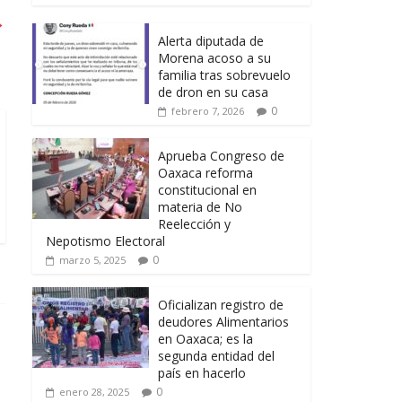
→
Alerta diputada de
Morena acoso a su
familia tras sobrevuelo
de dron en su casa
0
febrero 7, 2026
Aprueba Congreso de
Oaxaca reforma
constitucional en
materia de No
Reelección y
Nepotismo Electoral
0
marzo 5, 2025
Oficializan registro de
deudores Alimentarios
en Oaxaca; es la
segunda entidad del
país en hacerlo
0
enero 28, 2025