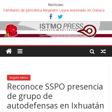
Noticias:
Familiares de periodista Alejandro Leyva asesinado en Oaxaca
protestan y exigen justicia en desfile de delegaciones
Alertan pescadores de Juchitán, Oaxaca de nuevo despojo de su
territorio para construir un parque eólico
Pescadores y comuneros ikoots detienen la extracción ilegal de
material pétreo de gravera Oyamel
Un nuevo derrame de hidrocarburo afecta a Salina Cruz, Oaxaca;
ahora pescadores de Salinas del Marqués denuncian daños de
Pemex
🎧Capítulo 2 : CUIDAR A MI HIJA CON SÍNDROME DE DOWN
Región Istmo
Reconoce SSPO presencia
de grupo de
autodefensas en Ixhuatán