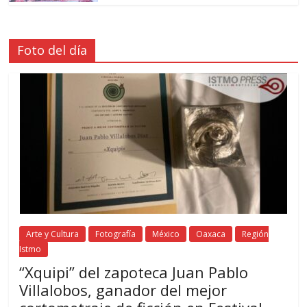
Foto del día
Arte y Cultura
Fotografía
México
Oaxaca
Región
Istmo
“Xquipi” del zapoteca Juan Pablo
Villalobos, ganador del mejor