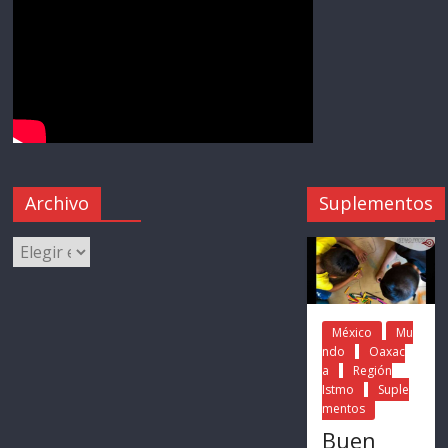
Archivo
Suplementos
México
Mu
ndo
Oaxac
a
Región
Istmo
Suple
mentos
Buen