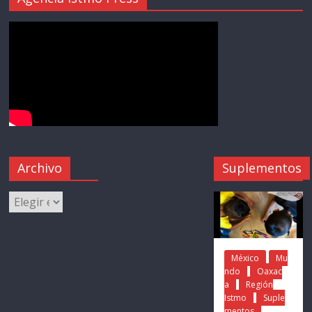
Archivo
Suplementos
México
Mu
ndo
Oaxac
a
Región
Istmo
Suple
mentos