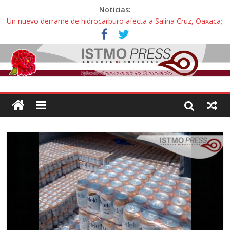
Noticias:
Un nuevo derrame de hidrocarburo afecta a Salina Cruz, Oaxaca;
ahora pescadores de Salinas del Marqués denuncian daños de
Pemex
Ángel, el joven autista expulsado por la Universidad Bienestar de
Ixtepec, Oaxaca vuelve a las aulas tras amparo
Familiares de periodista Alejandro Leyva se reúnen con titular de
la SEGOB y exigen detener a los autores materiales e
intelectuales de su asesinato
Alertan pescadores de Juchitán, Oaxaca de nuevo despojo de su
territorio para construir un parque eólico
Pescadores y comuneros ikoots detienen la extracción ilegal de
material pétreo de gravera Oyamel