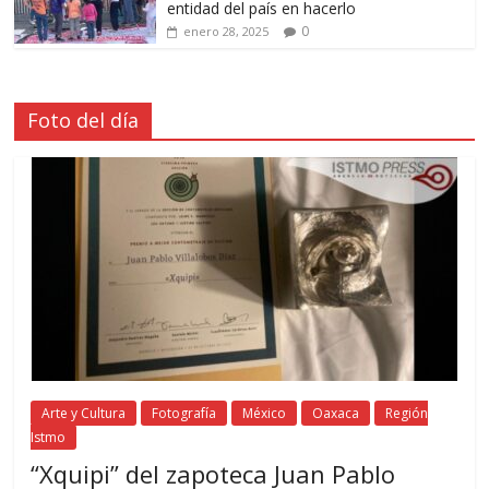
entidad del país en hacerlo
0
enero 28, 2025
Foto del día
Arte y Cultura
Fotografía
México
Oaxaca
Región
Istmo
“Xquipi” del zapoteca Juan Pablo