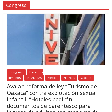
Congreso
Congreso
Derechos
Humanos
INFANCIAS
México
Niñeces
Oaxaca
Avalan reforma de ley “Turismo de
Oaxaca” contra explotación sexual
infantil: “Hoteles pedirán
documentos de parentesco para