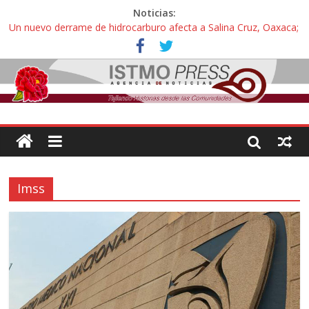
Noticias:
Un nuevo derrame de hidrocarburo afecta a Salina Cruz, Oaxaca;
ahora pescadores de Salinas del Marqués denuncian daños de
Pemex
Ángel, el joven autista expulsado por la Universidad Bienestar de
Ixtepec, Oaxaca vuelve a las aulas tras amparo
Familiares de periodista Alejandro Leyva se reúnen con titular de
la SEGOB y exigen detener a los autores materiales e
intelectuales de su asesinato
Alertan pescadores de Juchitán, Oaxaca de nuevo despojo de su
territorio para construir un parque eólico
Pescadores y comuneros ikoots detienen la extracción ilegal de
Imss
material pétreo de gravera Oyamel