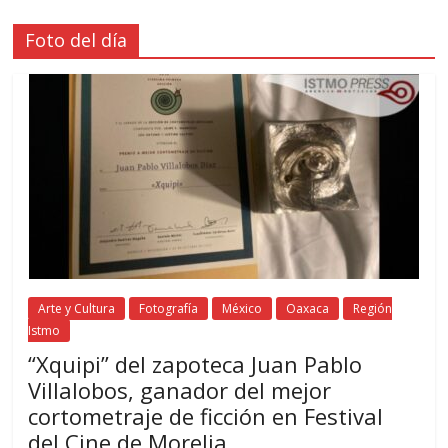
Foto del día
Arte y Cultura
Fotografía
México
Oaxaca
Región
Istmo
“Xquipi” del zapoteca Juan Pablo
Villalobos, ganador del mejor
cortometraje de ficción en Festival
del Cine de Morelia