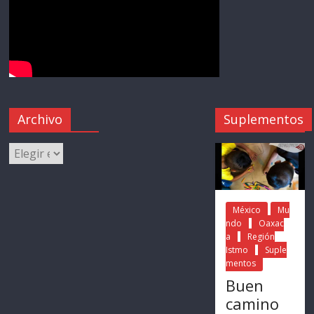
Archivo
Suplementos
México
Mu
ndo
Oaxac
a
Región
Istmo
Suple
mentos
Buen
camino