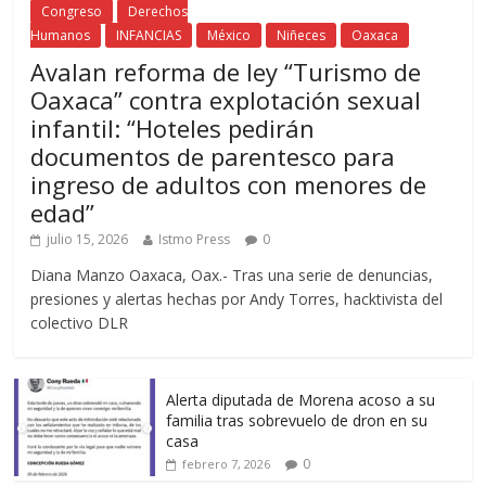
Congreso
Derechos
Humanos
INFANCIAS
México
Niñeces
Oaxaca
Avalan reforma de ley “Turismo de
Oaxaca” contra explotación sexual
infantil: “Hoteles pedirán
documentos de parentesco para
ingreso de adultos con menores de
edad”
julio 15, 2026
Istmo Press
0
Diana Manzo Oaxaca, Oax.- Tras una serie de denuncias,
presiones y alertas hechas por Andy Torres, hacktivista del
colectivo DLR
Alerta diputada de Morena acoso a su
familia tras sobrevuelo de dron en su
casa
0
febrero 7, 2026