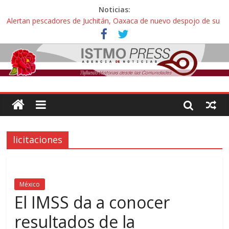
Noticias:
Alertan pescadores de Juchitán, Oaxaca de nuevo despojo de su
territorio para construir un parque eólico
Pescadores y comuneros ikoots detienen la extracción ilegal de
material pétreo de gravera Oyamel
Un nuevo derrame de hidrocarburo afecta a Salina Cruz, Oaxaca;
ahora pescadores de Salinas del Marqués denuncian daños de
Pemex
🎧Capítulo 2 : CUIDAR A MI HIJA CON SÍNDROME DE DOWN
Familiares de periodista Alejandro Leyva asesinado en Oaxaca
protestan y exigen justicia en desfile de delegaciones
licitaciones
México
El IMSS da a conocer
resultados de la