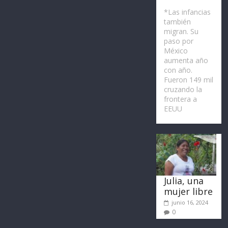
*Las infancias
también
migran. Su
paso por
México
aumenta año
con año.
Fueron 149 mil
cruzando la
frontera a
EEUU
Julia, una
mujer libre
junio 16, 2024
0