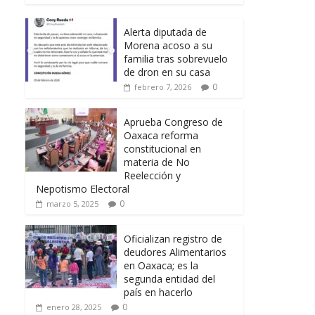
Alerta diputada de
Morena acoso a su
familia tras sobrevuelo
de dron en su casa
0
febrero 7, 2026
Aprueba Congreso de
Oaxaca reforma
constitucional en
materia de No
Reelección y
Nepotismo Electoral
0
marzo 5, 2025
Oficializan registro de
deudores Alimentarios
en Oaxaca; es la
segunda entidad del
país en hacerlo
0
enero 28, 2025