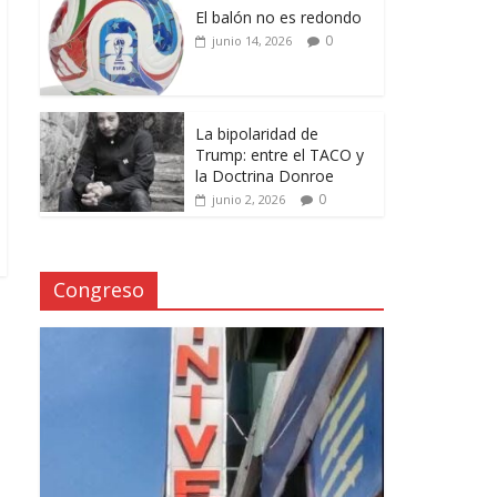
El balón no es redondo
0
junio 14, 2026
La bipolaridad de
Trump: entre el TACO y
la Doctrina Donroe
0
junio 2, 2026
Congreso