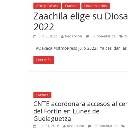
Arte y Cultura
Oaxaca
Universitarios
Zaachila elige su Dios
2022
julio 8, 2022
Redacción
0 Comentarios
gu
#Oaxaca #IstmoPress Julio 2022.- Ya casi dan las 6 
Leer más
Oaxaca
CNTE acordonará accesos al cer
del Fortín en Lunes de
Guelaguetza
julio 31, 2016
Redacción
0 Comentarios