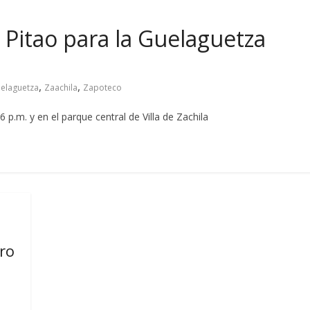
a Pitao para la Guelaguetza
,
,
elaguetza
Zaachila
Zapoteco
p.m. y en el parque central de Villa de Zachila
ro