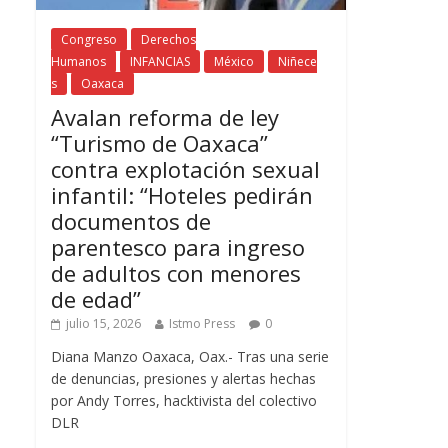
Congreso
Derechos
Humanos
INFANCIAS
México
Niñece
s
Oaxaca
Avalan reforma de ley
“Turismo de Oaxaca”
contra explotación sexual
infantil: “Hoteles pedirán
documentos de
parentesco para ingreso
de adultos con menores
de edad”
julio 15, 2026
Istmo Press
0
Diana Manzo Oaxaca, Oax.- Tras una serie
de denuncias, presiones y alertas hechas
por Andy Torres, hacktivista del colectivo
DLR