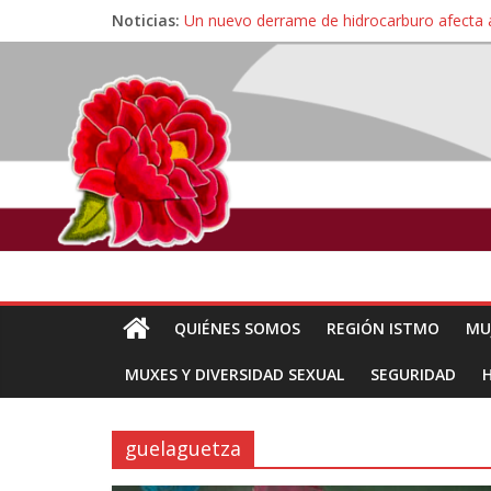
Noticias:
Un nuevo derrame de hidrocarburo afecta 
Ángel, el joven autista expulsado por la Un
Familiares de periodista Alejandro Leyva se
Alertan pescadores de Juchitán, Oaxaca de 
Pescadores y comuneros ikoots detienen la
QUIÉNES SOMOS
REGIÓN ISTMO
MU
MUXES Y DIVERSIDAD SEXUAL
SEGURIDAD
guelaguetza