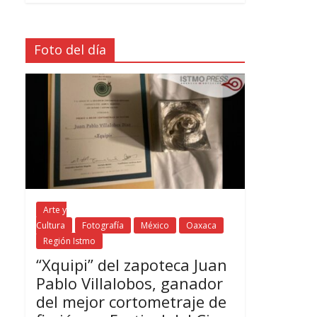
Foto del día
Arte y
Cultura
Fotografía
México
Oaxaca
Región Istmo
“Xquipi” del zapoteca Juan
Pablo Villalobos, ganador
del mejor cortometraje de