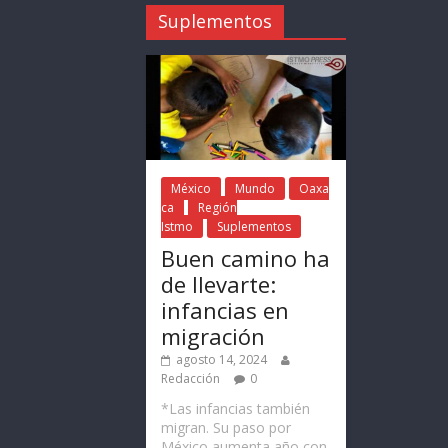
Suplementos
México
Mundo
Oaxa
ca
Región
Istmo
Suplementos
Buen camino ha
de llevarte:
infancias en
migración
agosto 14, 2024
Redacción
0
*Las infancias también
migran. Su paso por
México aumenta año con