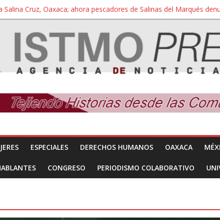
a Salina Cruz, Oaxaca; ahora pescadores de Salinas del Marqués de
iversidad Bienestar de Ixtepec, Oaxaca vuelve a las aulas tras amparo
 reúnen con titular de la SEGOB y exigen detener a los autores materi
nuevo despojo de su territorio para construir un parque eólico
 extracción ilegal de material pétreo de gravera Oyamel
JERES
ESPECIALES
DERECHOS HUMANOS
OAXACA
MÉX
HABLANTES
CONGRESO
PERIODISMO COLABORATIVO
UNI