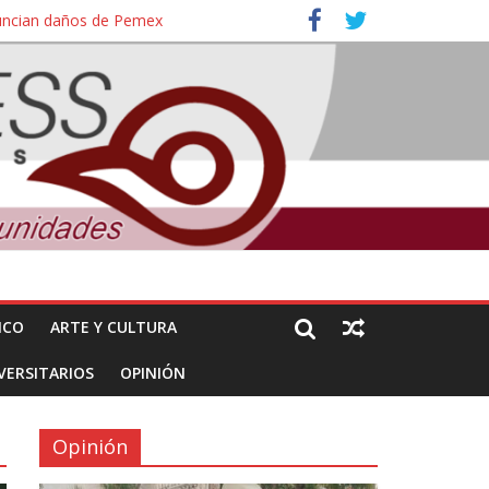
nuncian daños de Pemex
ales e intelectuales de su asesinato
ICO
ARTE Y CULTURA
VERSITARIOS
OPINIÓN
Opinión