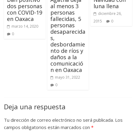
dos personas
al menos 3
luna llena
con COVID-19
personas
diciembre 26,
en Oaxaca
fallecidas, 5
2015
0
personas
marzo 14, 2020
desaparecida
0
s,
desbordamie
nto de ríos y
daños a la
comunicació
n en Oaxaca
mayo 31, 2022
0
Deja una respuesta
Tu dirección de correo electrónico no será publicada.
Los
campos obligatorios están marcados con
*