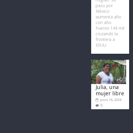
paso por
México
aumenta año
con año.
Fueron 149 mil
cruzando la
frontera a
EEUU
Julia, una
mujer libre
junio 16, 2024
0