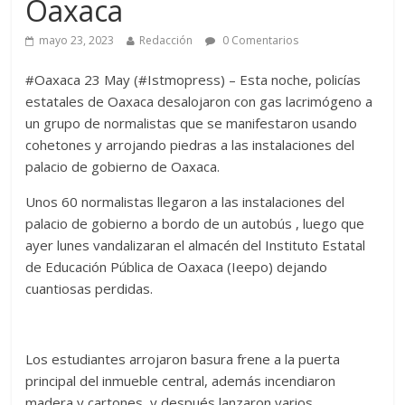
Oaxaca
mayo 23, 2023
Redacción
0 Comentarios
#Oaxaca 23 May (#Istmopress) – Esta noche, policías
estatales de Oaxaca desalojaron con gas lacrimógeno a
un grupo de normalistas que se manifestaron usando
cohetones y arrojando piedras a las instalaciones del
palacio de gobierno de Oaxaca.
Unos 60 normalistas llegaron a las instalaciones del
palacio de gobierno a bordo de un autobús , luego que
ayer lunes vandalizaran el almacén del Instituto Estatal
de Educación Pública de Oaxaca (Ieepo) dejando
cuantiosas perdidas.
Los estudiantes arrojaron basura frene a la puerta
principal del inmueble central, además incendiaron
madera y cartones, y después lanzaron varios