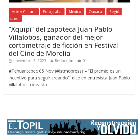
Arte y Cultura
Fotografía
México
Oaxaca
Región
Istmo
“Xquipi” del zapoteca Juan Pablo
Villalobos, ganador del mejor
cortometraje de ficción en Festival
del Cine de Morelia
noviembre 5, 2023
Redacción
0
#Tehuantepec 05 Nov (#Istmopress) – “El premio es un
incentivo para seguir creando”, dice en entrevista Juan Pablo
Villalobos, cineasta