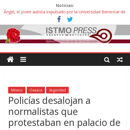
Noticias:
Ángel, el joven autista expulsado por la Universidad Bienestar de
Ixtepec, Oaxaca vuelve a las aulas tras amparo
Familiares de periodista Alejandro Leyva se reúnen con titular de
la SEGOB y exigen detener a los autores materiales e
intelectuales de su asesinato
Alertan pescadores de Juchitán, Oaxaca de nuevo despojo de su
territorio para construir un parque eólico
Pescadores y comuneros ikoots detienen la extracción ilegal de
material pétreo de gravera Oyamel
Un nuevo derrame de hidrocarburo afecta a Salina Cruz, Oaxaca;
ahora pescadores de Salinas del Marqués denuncian daños de
Pemex
México
Oaxaca
Seguridad
Policías desalojan a
normalistas que
protestaban en palacio de