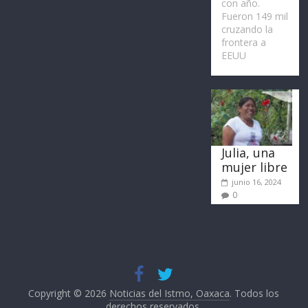
con año.
Fueron 149 mil
cruzando la
frontera a
EEUU
Julia, una
mujer libre
junio 16, 2024
0
Copyright © 2026
Noticias del Istmo, Oaxaca
. Todos los
derechos reservados.