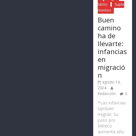
Istmo
Suple
mentos
Buen
camino
ha de
llevarte:
infancias
en
migració
n
agosto 14,
2024
Redacción
0
*Las infancias
también
migran. Su
paso por
México
aumenta año