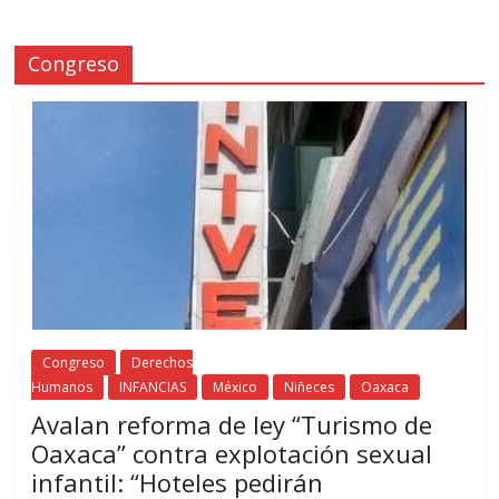
Congreso
Congreso
Derechos
Humanos
INFANCIAS
México
Niñeces
Oaxaca
Avalan reforma de ley “Turismo de
Oaxaca” contra explotación sexual
infantil: “Hoteles pedirán