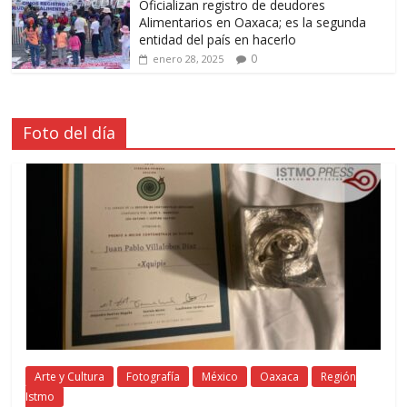
Oficializan registro de deudores
Alimentarios en Oaxaca; es la segunda
entidad del país en hacerlo
0
enero 28, 2025
Foto del día
Arte y Cultura
Fotografía
México
Oaxaca
Región
Istmo