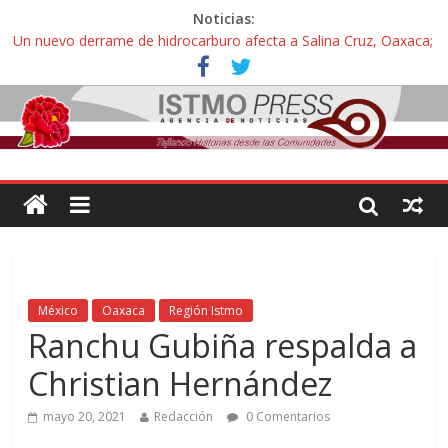
Noticias:
Un nuevo derrame de hidrocarburo afecta a Salina Cruz, Oaxaca;
ahora pescadores de Salinas del Marqués denuncian daños de
Pemex
Ángel, el joven autista expulsado por la Universidad Bienestar de
Ixtepec, Oaxaca vuelve a las aulas tras amparo
Familiares de periodista Alejandro Leyva se reúnen con titular de
la SEGOB y exigen detener a los autores materiales e
intelectuales de su asesinato
Alertan pescadores de Juchitán, Oaxaca de nuevo despojo de su
territorio para construir un parque eólico
Pescadores y comuneros ikoots detienen la extracción ilegal de
material pétreo de gravera Oyamel
México
Oaxaca
Región Istmo
Ranchu Gubiña respalda a
Christian Hernández
mayo 20, 2021
Redacción
0 Comentarios