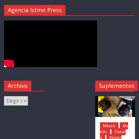
Agencia Istmo Press
Archivo
Suplementos
México
Mu
ndo
Oaxac
a
Región