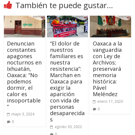
También te puede gustar...
Denuncian
“El dolor de
Oaxaca a la
constantes
nuestros
vanguardia
apagones
familiares es
con Ley de
nocturnos en
nuestra
Archivos;
Ixhuatán,
resistencia”:
preservará
Oaxaca: “No
Marchan en
memoria
podemos
Oaxaca para
histórica:
dormir, el
exigir la
Pável
calor es
aparición
Meléndez
insoportable
con vida de
enero 17, 2020
”
personas
0
desaparecida
mayo 3, 2024
s
0
agosto 30, 2022
0