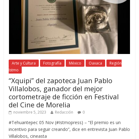
Arte y Cultura
Fotografía
México
Oaxaca
Región
Istmo
“Xquipi” del zapoteca Juan Pablo
Villalobos, ganador del mejor
cortometraje de ficción en Festival
del Cine de Morelia
noviembre 5, 2023
Redacción
0
#Tehuantepec 05 Nov (#Istmopress) – “El premio es un
incentivo para seguir creando”, dice en entrevista Juan Pablo
Villalobos, cineasta