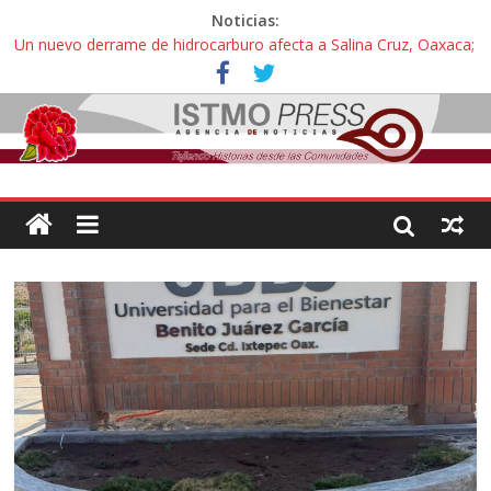
Noticias:
Un nuevo derrame de hidrocarburo afecta a Salina Cruz, Oaxaca;
ahora pescadores de Salinas del Marqués denuncian daños de
Pemex
Ángel, el joven autista expulsado por la Universidad Bienestar de
Ixtepec, Oaxaca vuelve a las aulas tras amparo
Familiares de periodista Alejandro Leyva se reúnen con titular de
la SEGOB y exigen detener a los autores materiales e
intelectuales de su asesinato
Alertan pescadores de Juchitán, Oaxaca de nuevo despojo de su
territorio para construir un parque eólico
Pescadores y comuneros ikoots detienen la extracción ilegal de
material pétreo de gravera Oyamel