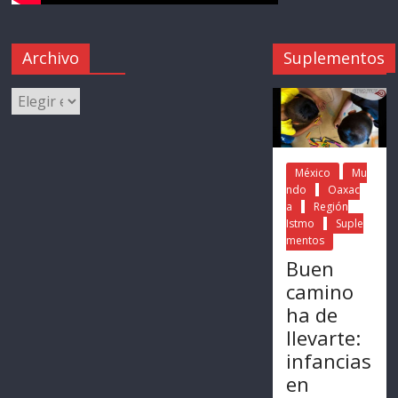
Archivo
Suplementos
México
Mu
ndo
Oaxac
a
Región
Istmo
Suple
mentos
Buen
camino
ha de
llevarte:
infancias
en