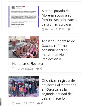
Alerta diputada de
Morena acoso a su
familia tras sobrevuelo
de dron en su casa
0
febrero 7, 2026
Aprueba Congreso de
Oaxaca reforma
constitucional en
materia de No
Reelección y
Nepotismo Electoral
0
marzo 5, 2025
Oficializan registro de
deudores Alimentarios
en Oaxaca; es la
segunda entidad del
país en hacerlo
0
enero 28, 2025