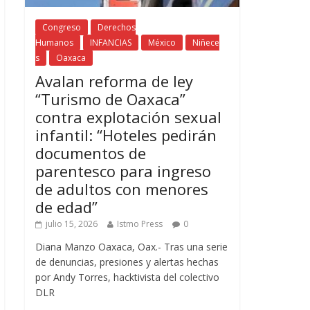
Congreso
Derechos
Humanos
INFANCIAS
México
Niñece
s
Oaxaca
Avalan reforma de ley
“Turismo de Oaxaca”
contra explotación sexual
infantil: “Hoteles pedirán
documentos de
parentesco para ingreso
de adultos con menores
de edad”
julio 15, 2026
Istmo Press
0
Diana Manzo Oaxaca, Oax.- Tras una serie
de denuncias, presiones y alertas hechas
por Andy Torres, hacktivista del colectivo
DLR