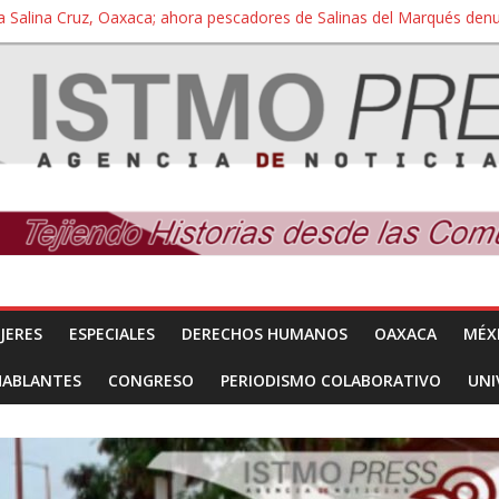
a Salina Cruz, Oaxaca; ahora pescadores de Salinas del Marqués de
iversidad Bienestar de Ixtepec, Oaxaca vuelve a las aulas tras amparo
 reúnen con titular de la SEGOB y exigen detener a los autores materi
nuevo despojo de su territorio para construir un parque eólico
 extracción ilegal de material pétreo de gravera Oyamel
JERES
ESPECIALES
DERECHOS HUMANOS
OAXACA
MÉX
HABLANTES
CONGRESO
PERIODISMO COLABORATIVO
UNI