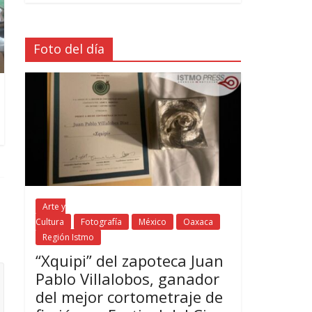
Foto del día
Arte y
Cultura
Fotografía
México
Oaxaca
Región Istmo
“Xquipi” del zapoteca Juan
Pablo Villalobos, ganador
del mejor cortometraje de