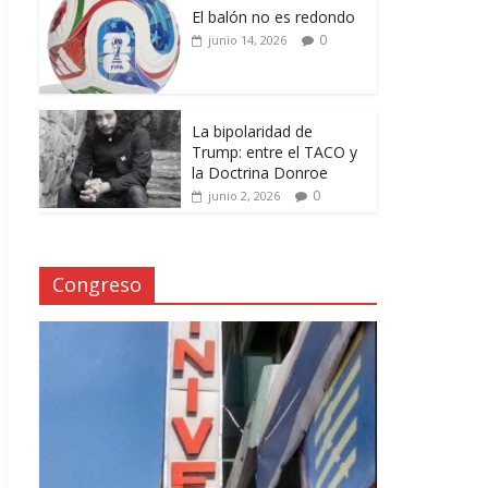
El balón no es redondo
0
junio 14, 2026
La bipolaridad de
Trump: entre el TACO y
la Doctrina Donroe
0
junio 2, 2026
Congreso