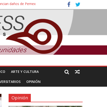
nuncian daños de Pemex
ales e intelectuales de su asesinato
ICO
ARTE Y CULTURA
VERSITARIOS
OPINIÓN
Opinión