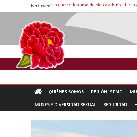
Noticias:
Un nuevo derrame de hidrocarburo afecta 
Ángel, el joven autista expulsado por la Un
Familiares de periodista Alejandro Leyva se
Alertan pescadores de Juchitán, Oaxaca de 
Pescadores y comuneros ikoots detienen la
QUIÉNES SOMOS
REGIÓN ISTMO
MU
MUXES Y DIVERSIDAD SEXUAL
SEGURIDAD