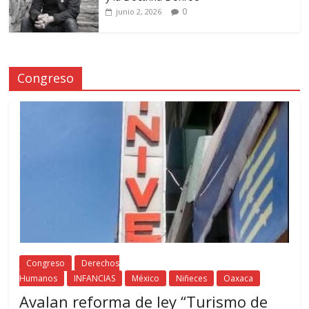
0
junio 2, 2026
Congreso
Congreso
Derechos
Humanos
INFANCIAS
México
Niñeces
Oaxaca
Avalan reforma de ley “Turismo de