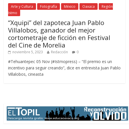
Arte y Cultura
Fotografía
México
Oaxaca
Región
Istmo
“Xquipi” del zapoteca Juan Pablo
Villalobos, ganador del mejor
cortometraje de ficción en Festival
del Cine de Morelia
noviembre 5, 2023
Redacción
0
#Tehuantepec 05 Nov (#Istmopress) – “El premio es un
incentivo para seguir creando”, dice en entrevista Juan Pablo
Villalobos, cineasta