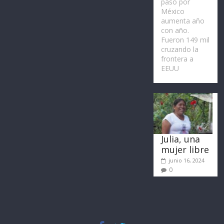
paso por
México
aumenta año
con año.
Fueron 149 mil
cruzando la
frontera a
EEUU
Julia, una
mujer libre
junio 16, 2024
0