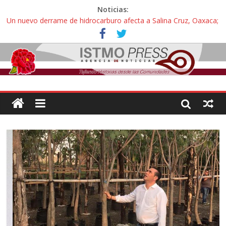
Noticias:
Un nuevo derrame de hidrocarburo afecta a Salina Cruz, Oaxaca;
ahora pescadores de Salinas del Marqués denuncian daños de
Pemex
Ángel, el joven autista expulsado por la Universidad Bienestar de
Ixtepec, Oaxaca vuelve a las aulas tras amparo
Familiares de periodista Alejandro Leyva se reúnen con titular de
la SEGOB y exigen detener a los autores materiales e
intelectuales de su asesinato
Alertan pescadores de Juchitán, Oaxaca de nuevo despojo de su
territorio para construir un parque eólico
Pescadores y comuneros ikoots detienen la extracción ilegal de
material pétreo de gravera Oyamel