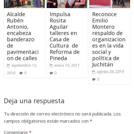
Alcalde
Impulsa
Reconoce
Rubén
Rosita
Emilio
Antonio,
Aguilar
Montero
encabeza
talleres en
respaldo de
banderazo
Casa de
organizacion
de
Cultura de
es en la vida
pavimentaci
Reforma de
social y
on de calles
Pineda
política de
Juchitán
septiembre 13,
enero 10, 2017
agosto 26, 2019
2016
0
0
0
Deja una respuesta
Tu dirección de correo electrónico no será publicada.
Los
campos obligatorios están marcados con
*
Comentario
*