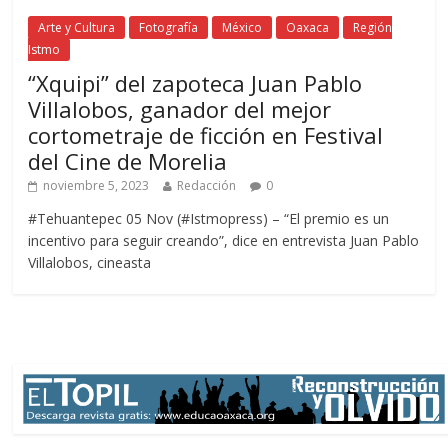
Arte y Cultura
Fotografía
México
Oaxaca
Región
Istmo
“Xquipi” del zapoteca Juan Pablo
Villalobos, ganador del mejor
cortometraje de ficción en Festival
del Cine de Morelia
noviembre 5, 2023
Redacción
0
#Tehuantepec 05 Nov (#Istmopress) – “El premio es un
incentivo para seguir creando”, dice en entrevista Juan Pablo
Villalobos, cineasta