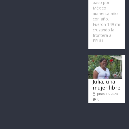
paso por
México
aumenta año
con año.
Fueron 149 mil
cruzando la
frontera a
EEUU
Julia, una
mujer libre
junio 16, 2024
0