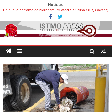
Noticias:
Un nuevo derrame de hidrocarburo afecta a Salina Cruz, Oaxaca;
ahora pescadores de Salinas del Marqués denuncian daños de
Pemex
Ángel, el joven autista expulsado por la Universidad Bienestar de
Ixtepec, Oaxaca vuelve a las aulas tras amparo
Familiares de periodista Alejandro Leyva se reúnen con titular de
la SEGOB y exigen detener a los autores materiales e
intelectuales de su asesinato
Alertan pescadores de Juchitán, Oaxaca de nuevo despojo de su
territorio para construir un parque eólico
Pescadores y comuneros ikoots detienen la extracción ilegal de
material pétreo de gravera Oyamel