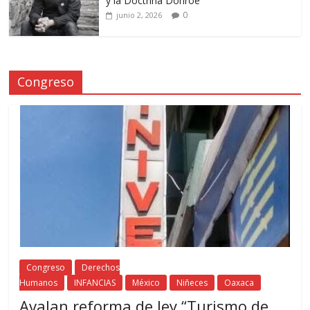
y la Doctrina Donroe
0
junio 2, 2026
Congreso
Congreso
Derechos
Humanos
INFANCIAS
México
Niñeces
Oaxaca
Avalan reforma de ley “Turismo de