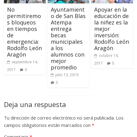
No
Ayuntamient
Apoyar en la
permitiremo
o de San Blas
educación de
s bloqueos
Atempa
la niñez es la
en tiempos
entrega
mejor
de
becas
inversión:
emergencia:
municipales
Rodolfo León
Rodolfo León
a los
Aragón
Aragón
alumnos con
octubre 14,
mejor
septiembre 14,
2017
0
promedio
2017
0
julio 13, 2019
0
Deja una respuesta
Tu dirección de correo electrónico no será publicada.
Los
campos obligatorios están marcados con
*
Comentario
*