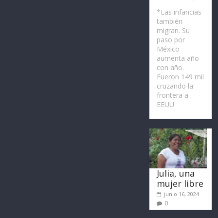
*Las infancias
también
migran. Su
paso por
México
aumenta año
con año.
Fueron 149 mil
cruzando la
frontera a
EEUU
Julia, una
mujer libre
junio 16, 2024
0