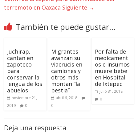
terremoto en Oaxaca
Siguiente →
También te puede gustar...
Juchirap,
Migrantes
Por falta de
cantan en
avanzan su
medicament
zapoteco
viacrucis en
os e insumos
para
camiones y
muere bebe
conservar la
otros más
en Hospital
lengua de los
montan “la
de Ixtepec
abuelos
bestia”
julio 31, 2018
noviembre 21,
abril 6, 2018
0
2019
0
0
Deja una respuesta