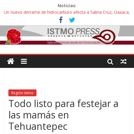
Noticias:
Un nuevo derrame de hidrocarburo afecta a Salina Cruz, Oaxaca;
ahora pescadores de Salinas del Marqués denuncian daños de
Pemex
Ángel, el joven autista expulsado por la Universidad Bienestar de
Ixtepec, Oaxaca vuelve a las aulas tras amparo
Familiares de periodista Alejandro Leyva se reúnen con titular de
la SEGOB y exigen detener a los autores materiales e
intelectuales de su asesinato
Alertan pescadores de Juchitán, Oaxaca de nuevo despojo de su
territorio para construir un parque eólico
Pescadores y comuneros ikoots detienen la extracción ilegal de
material pétreo de gravera Oyamel
Región Istmo
Todo listo para festejar a
las mamás en
Tehuantepec