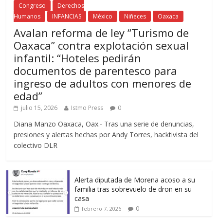
Congreso
Derechos
Humanos
INFANCIAS
México
Niñeces
Oaxaca
Avalan reforma de ley “Turismo de
Oaxaca” contra explotación sexual
infantil: “Hoteles pedirán
documentos de parentesco para
ingreso de adultos con menores de
edad”
julio 15, 2026
Istmo Press
0
Diana Manzo Oaxaca, Oax.- Tras una serie de denuncias,
presiones y alertas hechas por Andy Torres, hacktivista del
colectivo DLR
Alerta diputada de Morena acoso a su
familia tras sobrevuelo de dron en su
casa
0
febrero 7, 2026