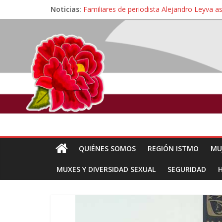
Noticias:
Familiares de periodista Alejandro Leyva a
Alertan pescadores de Juchitán, Oaxaca de 
Pescadores y comuneros ikoots detienen la
Un nuevo derrame de hidrocarburo afecta 
QUIÉNES SOMOS
REGIÓN ISTMO
MU
MUXES Y DIVERSIDAD SEXUAL
SEGURIDAD