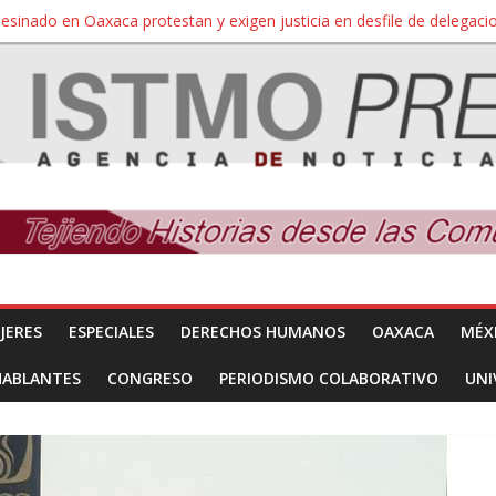
sesinado en Oaxaca protestan y exigen justicia en desfile de delegaci
nuevo despojo de su territorio para construir un parque eólico
 extracción ilegal de material pétreo de gravera Oyamel
a Salina Cruz, Oaxaca; ahora pescadores de Salinas del Marqués de
JERES
ESPECIALES
DERECHOS HUMANOS
OAXACA
MÉX
HABLANTES
CONGRESO
PERIODISMO COLABORATIVO
UNI