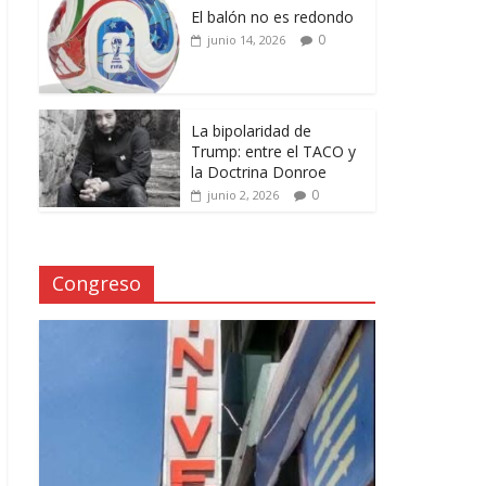
El balón no es redondo
0
junio 14, 2026
La bipolaridad de
Trump: entre el TACO y
la Doctrina Donroe
0
junio 2, 2026
Congreso