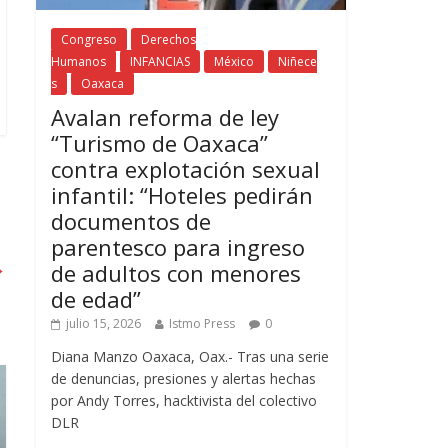
Congreso
Derechos
Humanos
INFANCIAS
México
Niñece
s
Oaxaca
Avalan reforma de ley
“Turismo de Oaxaca”
contra explotación sexual
infantil: “Hoteles pedirán
documentos de
parentesco para ingreso
→
de adultos con menores
de edad”
julio 15, 2026
Istmo Press
0
Diana Manzo Oaxaca, Oax.- Tras una serie
de denuncias, presiones y alertas hechas
por Andy Torres, hacktivista del colectivo
DLR