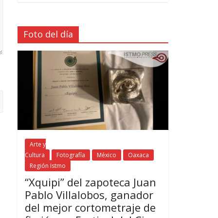
Foto del día
Arte y
Cultura
Fotografía
México
Oaxaca
Región Istmo
“Xquipi” del zapoteca Juan
Pablo Villalobos, ganador
del mejor cortometraje de