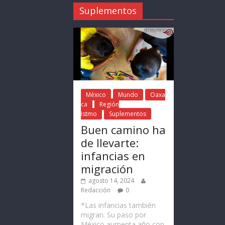
Suplementos
México
Mundo
Oaxa
ca
Región
Istmo
Suplementos
Buen camino ha
de llevarte:
infancias en
migración
agosto 14, 2024
Redacción
0
*Las infancias también
migran. Su paso por
México aumenta año con