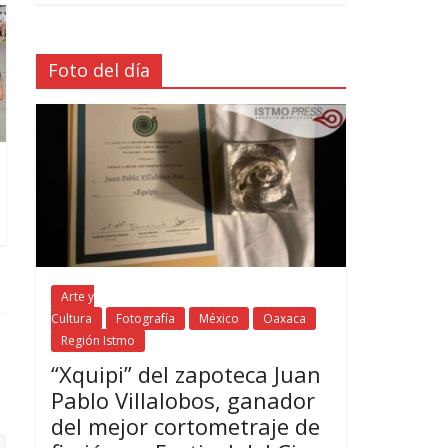
Foto del día
Arte y
Cultura
Fotografía
México
Oaxaca
Región Istmo
“Xquipi” del zapoteca Juan
Pablo Villalobos, ganador
del mejor cortometraje de