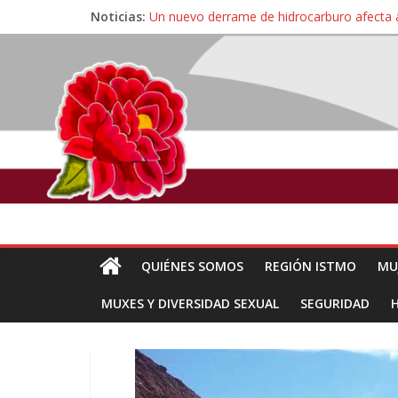
Noticias:
Un nuevo derrame de hidrocarburo afecta 
Ángel, el joven autista expulsado por la Un
Familiares de periodista Alejandro Leyva se
Alertan pescadores de Juchitán, Oaxaca de 
Pescadores y comuneros ikoots detienen la
QUIÉNES SOMOS
REGIÓN ISTMO
MU
MUXES Y DIVERSIDAD SEXUAL
SEGURIDAD