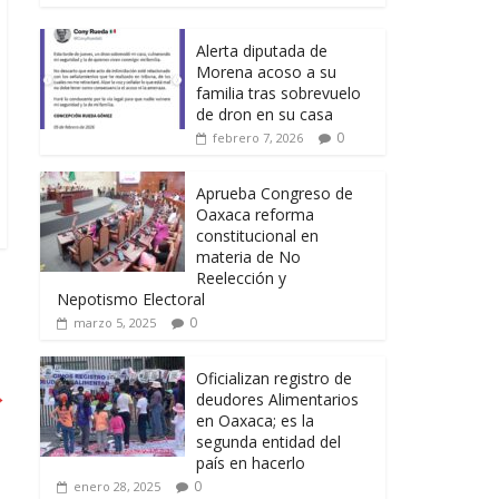
Alerta diputada de
Morena acoso a su
familia tras sobrevuelo
de dron en su casa
0
febrero 7, 2026
Aprueba Congreso de
Oaxaca reforma
constitucional en
materia de No
Reelección y
Nepotismo Electoral
0
marzo 5, 2025
Oficializan registro de
→
deudores Alimentarios
en Oaxaca; es la
segunda entidad del
país en hacerlo
0
enero 28, 2025