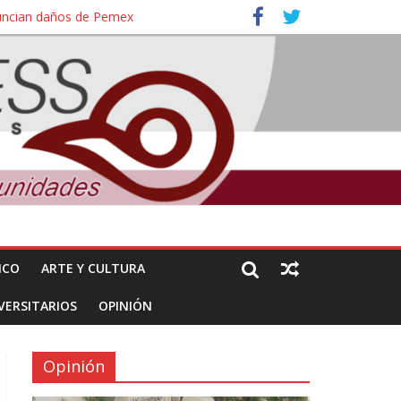
nuncian daños de Pemex
ales e intelectuales de su asesinato
ICO
ARTE Y CULTURA
VERSITARIOS
OPINIÓN
Opinión