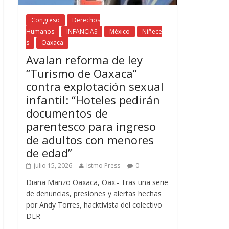
Congreso
Derechos
Humanos
INFANCIAS
México
Niñece
s
Oaxaca
Avalan reforma de ley
“Turismo de Oaxaca”
contra explotación sexual
infantil: “Hoteles pedirán
documentos de
parentesco para ingreso
de adultos con menores
de edad”
julio 15, 2026
Istmo Press
0
Diana Manzo Oaxaca, Oax.- Tras una serie
de denuncias, presiones y alertas hechas
por Andy Torres, hacktivista del colectivo
DLR