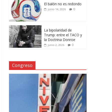
El balón no es redondo
0
junio 14, 2026
La bipolaridad de
Trump: entre el TACO y
la Doctrina Donroe
0
junio 2, 2026
Congreso