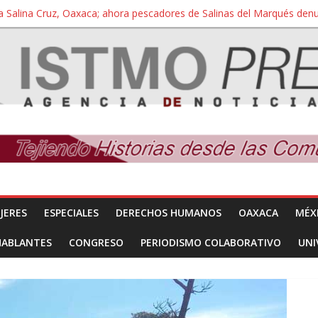
a Salina Cruz, Oaxaca; ahora pescadores de Salinas del Marqués de
iversidad Bienestar de Ixtepec, Oaxaca vuelve a las aulas tras amparo
 reúnen con titular de la SEGOB y exigen detener a los autores materi
nuevo despojo de su territorio para construir un parque eólico
 extracción ilegal de material pétreo de gravera Oyamel
JERES
ESPECIALES
DERECHOS HUMANOS
OAXACA
MÉX
HABLANTES
CONGRESO
PERIODISMO COLABORATIVO
UNI