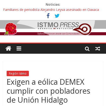
Noticias:
Familiares de periodista Alejandro Leyva asesinado en Oaxaca
protestan y exigen justicia en desfile de delegaciones
Alertan pescadores de Juchitán, Oaxaca de nuevo despojo de su
territorio para construir un parque eólico
Pescadores y comuneros ikoots detienen la extracción ilegal de
material pétreo de gravera Oyamel
Un nuevo derrame de hidrocarburo afecta a Salina Cruz, Oaxaca;
ahora pescadores de Salinas del Marqués denuncian daños de
Pemex
🎧Capítulo 2 : CUIDAR A MI HIJA CON SÍNDROME DE DOWN
Región Istmo
Exigen a eólica DEMEX
cumplir con pobladores
de Unión Hidalgo