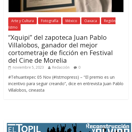
Arte y Cultura
Fotografía
México
Oaxaca
Región
Istmo
“Xquipi” del zapoteca Juan Pablo
Villalobos, ganador del mejor
cortometraje de ficción en Festival
del Cine de Morelia
noviembre 5, 2023
Redacción
0
#Tehuantepec 05 Nov (#Istmopress) – “El premio es un
incentivo para seguir creando”, dice en entrevista Juan Pablo
Villalobos, cineasta