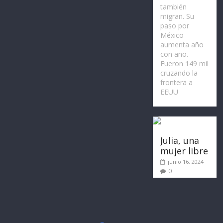
también
migran. Su
paso por
México
aumenta año
con año.
Fueron 149 mil
cruzando la
frontera a
EEUU
Julia, una
mujer libre
junio 16, 2024
0