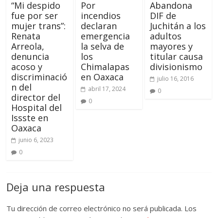
“Mi despido
Por
Abandona
fue por ser
incendios
DIF de
mujer trans”:
declaran
Juchitán a los
Renata
emergencia
adultos
Arreola,
la selva de
mayores y
denuncia
los
titular causa
acoso y
Chimalapas
divisionismo
discriminació
en Oaxaca
julio 16, 2016
n del
abril 17, 2024
0
director del
0
Hospital del
Issste en
Oaxaca
junio 6, 2023
0
Deja una respuesta
Tu dirección de correo electrónico no será publicada.
Los