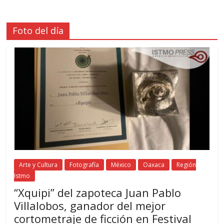
Foto del día
Arte y Cultura
Fotografía
México
Oaxaca
Región
Istmo
“Xquipi” del zapoteca Juan Pablo
Villalobos, ganador del mejor
cortometraje de ficción en Festival