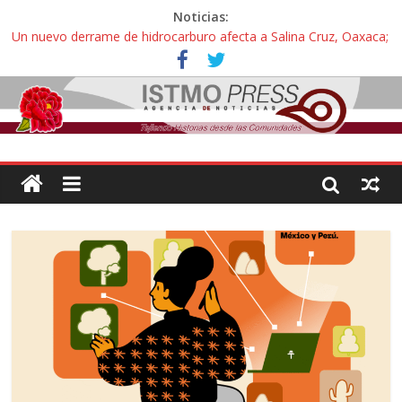
Noticias:
Un nuevo derrame de hidrocarburo afecta a Salina Cruz, Oaxaca;
ahora pescadores de Salinas del Marqués denuncian daños de
Pemex
Ángel, el joven autista expulsado por la Universidad Bienestar de
Ixtepec, Oaxaca vuelve a las aulas tras amparo
Familiares de periodista Alejandro Leyva se reúnen con titular de
la SEGOB y exigen detener a los autores materiales e
intelectuales de su asesinato
Alertan pescadores de Juchitán, Oaxaca de nuevo despojo de su
territorio para construir un parque eólico
Pescadores y comuneros ikoots detienen la extracción ilegal de
material pétreo de gravera Oyamel