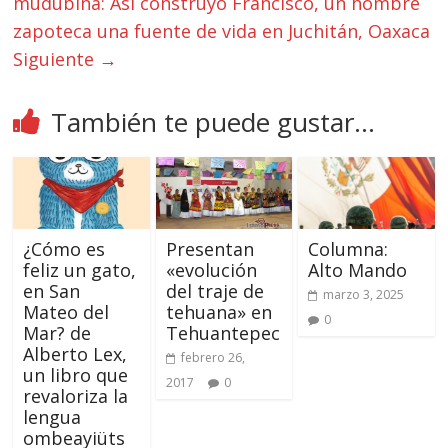
mudubina: Así construyó Francisco, un hombre
zapoteca una fuente de vida en Juchitán, Oaxaca
Siguiente →
También te puede gustar...
¿Cómo es
Presentan
Columna:
feliz un gato,
«evolución
Alto Mando
en San
del traje de
marzo 3, 2025
Mateo del
tehuana» en
0
Mar? de
Tehuantepec
Alberto Lex,
febrero 26,
un libro que
2017
0
revaloriza la
lengua
ombeayiüts