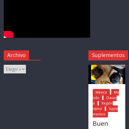
Archivo
Suplementos
México
Mu
ndo
Oaxac
a
Región
Istmo
Suple
mentos
Buen