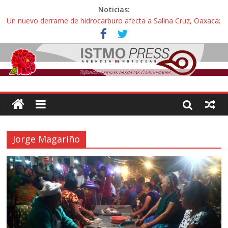
Noticias:
Un nuevo derrame de hidrocarburo afecta a Salina Cruz, Oaxaca;
ahora pescadores de Salinas del Marqués denuncian daños de
Pemex
Ángel, el joven autista expulsado por la Universidad Bienestar de
Ixtepec, Oaxaca vuelve a las aulas tras amparo
Familiares de periodista Alejandro Leyva se reúnen con titular de
la SEGOB y exigen detener a los autores materiales e
intelectuales de su asesinato
Alertan pescadores de Juchitán, Oaxaca de nuevo despojo de su
territorio para construir un parque eólico
Pescadores y comuneros ikoots detienen la extracción ilegal de
Jorge Magariño
material pétreo de gravera Oyamel