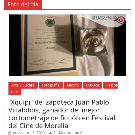
Foto del día
Arte y Cultura
Fotografía
México
Oaxaca
Región
Istmo
“Xquipi” del zapoteca Juan Pablo
Villalobos, ganador del mejor
cortometraje de ficción en Festival
del Cine de Morelia
noviembre 5, 2023
Redacción
0