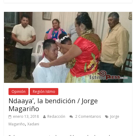
Opinión
Región Istmo
Ndaaya’, la bendición / Jorge
Magariño
enero 13, 2018
Redacción
2 Comentarios
Jorge
,
Magariño
Xadani