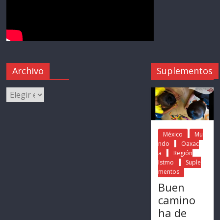
Archivo
Suplementos
México
Mu
ndo
Oaxac
a
Región
Istmo
Suple
mentos
Buen
camino
ha de