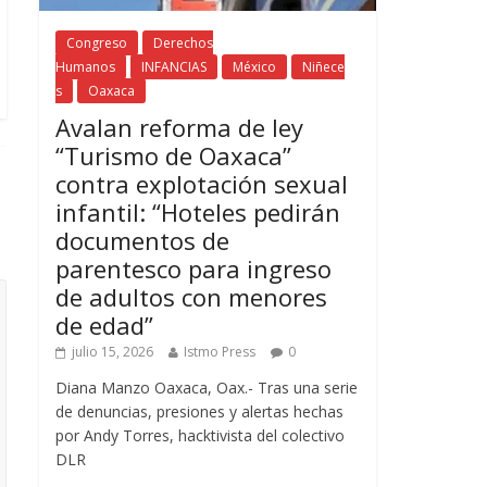
Congreso
Derechos
Humanos
INFANCIAS
México
Niñece
s
Oaxaca
Avalan reforma de ley
“Turismo de Oaxaca”
contra explotación sexual
infantil: “Hoteles pedirán
documentos de
parentesco para ingreso
de adultos con menores
de edad”
julio 15, 2026
Istmo Press
0
Diana Manzo Oaxaca, Oax.- Tras una serie
de denuncias, presiones y alertas hechas
por Andy Torres, hacktivista del colectivo
DLR