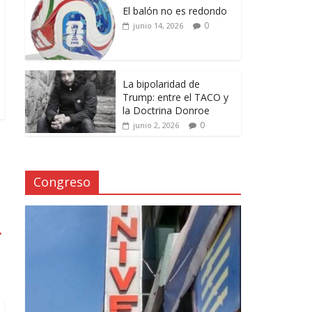
El balón no es redondo
0
junio 14, 2026
La bipolaridad de
Trump: entre el TACO y
la Doctrina Donroe
0
junio 2, 2026
Congreso
→