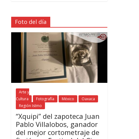
Foto del día
Arte y
Cultura
Fotografía
México
Oaxaca
Región Istmo
“Xquipi” del zapoteca Juan
Pablo Villalobos, ganador
del mejor cortometraje de