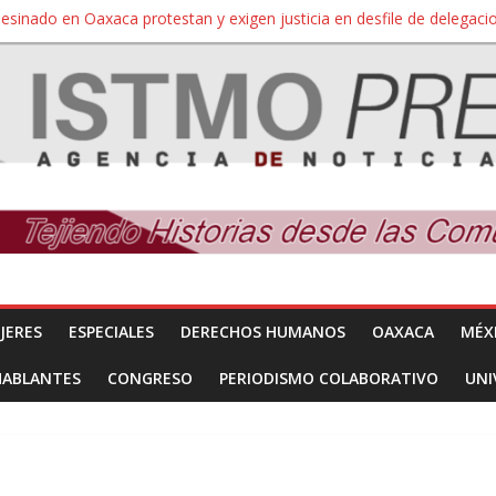
sesinado en Oaxaca protestan y exigen justicia en desfile de delegaci
nuevo despojo de su territorio para construir un parque eólico
 extracción ilegal de material pétreo de gravera Oyamel
a Salina Cruz, Oaxaca; ahora pescadores de Salinas del Marqués de
SÍNDROME DE DOWN
JERES
ESPECIALES
DERECHOS HUMANOS
OAXACA
MÉX
HABLANTES
CONGRESO
PERIODISMO COLABORATIVO
UNI