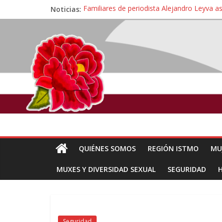
Noticias:
Familiares de periodista Alejandro Leyva a
Alertan pescadores de Juchitán, Oaxaca de 
Pescadores y comuneros ikoots detienen la
Un nuevo derrame de hidrocarburo afecta 
🎧Capítulo 2 : CUIDAR A MI HIJA CON 
QUIÉNES SOMOS
REGIÓN ISTMO
MU
MUXES Y DIVERSIDAD SEXUAL
SEGURIDAD
Seguridad