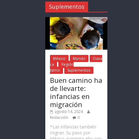
Suplementos
México
Mundo
Oaxa
ca
Región
Istmo
Suplementos
Buen camino ha
de llevarte:
infancias en
migración
agosto 14, 2024
Redacción
0
*Las infancias también
migran. Su paso por
México aumenta año con