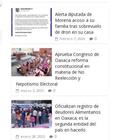
Alerta diputada de
Morena acoso a su
familia tras sobrevuelo
de dron en su casa
0
febrero 7, 2026
Aprueba Congreso de
Oaxaca reforma
constitucional en
materia de No
Reelección y
Nepotismo Electoral
0
marzo 5, 2025
Oficializan registro de
deudores Alimentarios
en Oaxaca; es la
segunda entidad del
país en hacerlo
0
enero 28, 2025