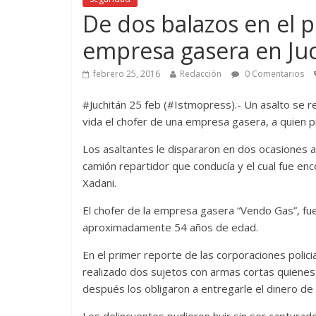
De dos balazos en el
empresa gasera en Ju
febrero 25, 2016
Redacción
0 Comentarios
#Juchitán 25 feb (#Istmopress).- Un asalto se re
vida el chofer de una empresa gasera, a quien p
Los asaltantes le dispararon en dos ocasiones a 
camión repartidor que conducía y el cual fue en
Xadani.
El chofer de la empresa gasera “Vendo Gas”, f
aproximadamente 54 años de edad.
En el primer reporte de las corporaciones policia
realizado dos sujetos con armas cortas quiene
después los obligaron a entregarle el dinero de l
Los delincuentes pudieron huir sin ser captura