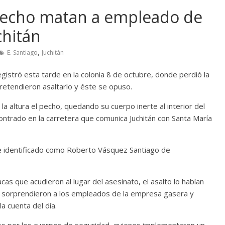
 pecho matan a empleado de
chitán
,
E. Santiago
Juchitán
gistró esta tarde en la colonia 8 de octubre, donde perdió la
retendieron asaltarlo y éste se opuso.
la altura el pecho, quedando su cuerpo inerte al interior del
contrado en la carretera que comunica Juchitán con Santa María
ue identificado como Roberto Vásquez Santiago de
cas que acudieron al lugar del asesinato, el asalto lo habían
s sorprendieron a los empleados de la empresa gasera y
a cuenta del día.
dos por los cuerpos de seguridad, quienes implementaron un