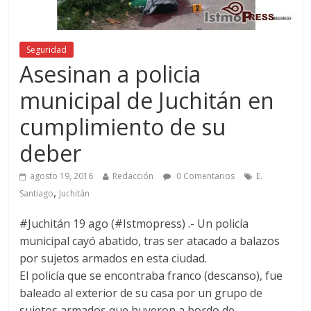
Seguridad
Asesinan a policia
municipal de Juchitán en
cumplimiento de su
deber
agosto 19, 2016
Redacción
0 Comentarios
E.
,
Santiago
Juchitán
#Juchitán 19 ago (#Istmopress) .- Un policía
municipal cayó abatido, tras ser atacado a balazos
por sujetos armados en esta ciudad.
El policía que se encontraba franco (descanso), fue
baleado al exterior de su casa por un grupo de
sujetos armados que huyeron a bordo de