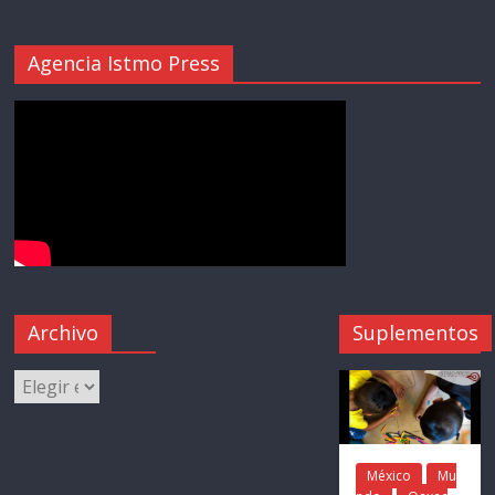
Agencia Istmo Press
Archivo
Suplementos
México
Mu