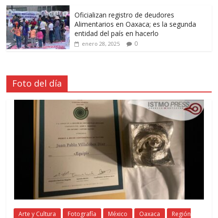
Oficializan registro de deudores
Alimentarios en Oaxaca; es la segunda
entidad del país en hacerlo
0
enero 28, 2025
Foto del día
Arte y Cultura
Fotografía
México
Oaxaca
Región