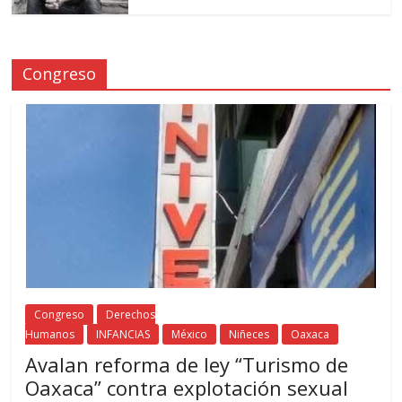
Congreso
Congreso
Derechos
Humanos
INFANCIAS
México
Niñeces
Oaxaca
Avalan reforma de ley “Turismo de
Oaxaca” contra explotación sexual