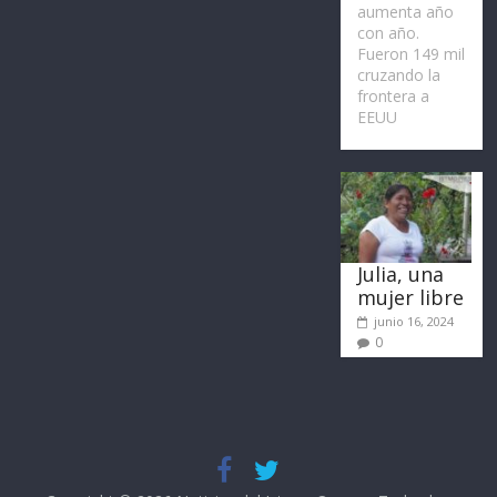
aumenta año
con año.
Fueron 149 mil
cruzando la
frontera a
EEUU
Julia, una
mujer libre
junio 16, 2024
0