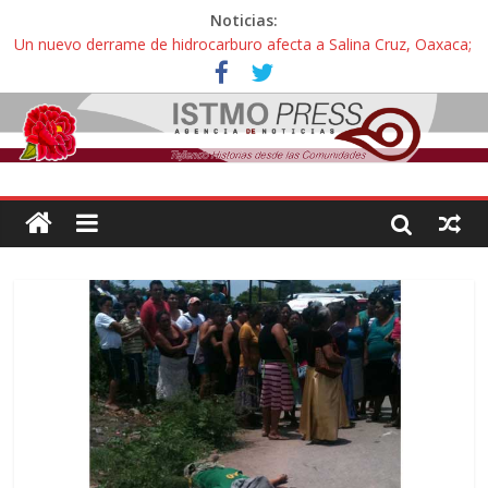
Noticias:
Un nuevo derrame de hidrocarburo afecta a Salina Cruz, Oaxaca;
ahora pescadores de Salinas del Marqués denuncian daños de
Pemex
Ángel, el joven autista expulsado por la Universidad Bienestar de
Ixtepec, Oaxaca vuelve a las aulas tras amparo
Familiares de periodista Alejandro Leyva se reúnen con titular de
la SEGOB y exigen detener a los autores materiales e
intelectuales de su asesinato
Alertan pescadores de Juchitán, Oaxaca de nuevo despojo de su
territorio para construir un parque eólico
Pescadores y comuneros ikoots detienen la extracción ilegal de
material pétreo de gravera Oyamel