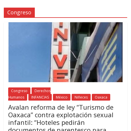
Congreso
Congreso
Derechos
Humanos
INFANCIAS
México
Niñeces
Oaxaca
Avalan reforma de ley “Turismo de
Oaxaca” contra explotación sexual
infantil: “Hoteles pedirán
documentos de parentesco para