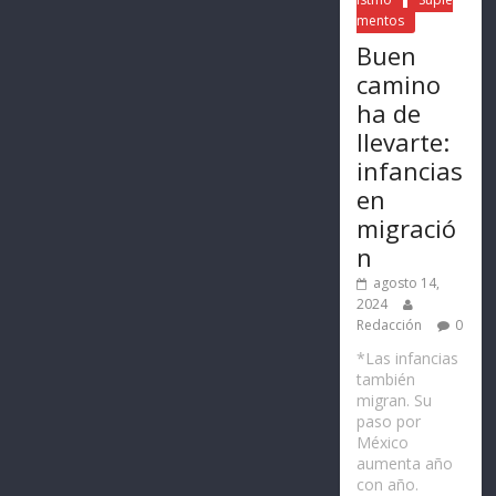
mentos
Buen
camino
ha de
llevarte:
infancias
en
migració
n
agosto 14,
2024
Redacción
0
*Las infancias
también
migran. Su
paso por
México
aumenta año
con año.