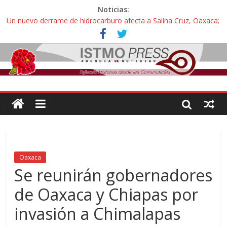
Noticias:
Un nuevo derrame de hidrocarburo afecta a Salina Cruz, Oaxaca;
ahora pescadores de Salinas del Marqués denuncian daños de
Pemex
Ángel, el joven autista expulsado por la Universidad Bienestar de
Ixtepec, Oaxaca vuelve a las aulas tras amparo
Familiares de periodista Alejandro Leyva se reúnen con titular de
la SEGOB y exigen detener a los autores materiales e
intelectuales de su asesinato
Alertan pescadores de Juchitán, Oaxaca de nuevo despojo de su
territorio para construir un parque eólico
Pescadores y comuneros ikoots detienen la extracción ilegal de
material pétreo de gravera Oyamel
Oaxaca
Se reunirán gobernadores
de Oaxaca y Chiapas por
invasión a Chimalapas