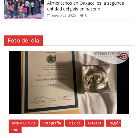
Alimentarios en Oaxaca; es la segunda
entidad del país en hacerlo
0
enero 28, 2025
Foto del día
Arte y Cultura
Fotografía
México
Oaxaca
Región
Istmo