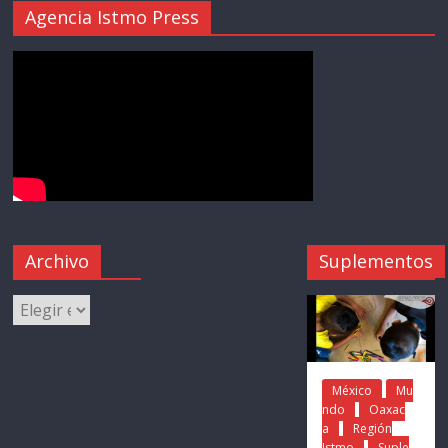
Agencia Istmo Press
Archivo
Suplementos
México
Mu
ndo
Oaxac
a
Región
Istmo
Suple