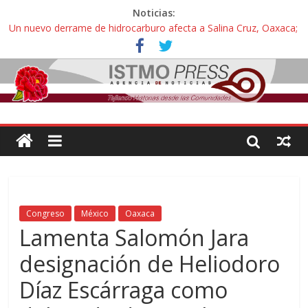
Noticias:
Un nuevo derrame de hidrocarburo afecta a Salina Cruz, Oaxaca;
ahora pescadores de Salinas del Marqués denuncian daños de
Pemex
Ángel, el joven autista expulsado por la Universidad Bienestar de
Ixtepec, Oaxaca vuelve a las aulas tras amparo
Familiares de periodista Alejandro Leyva se reúnen con titular de
la SEGOB y exigen detener a los autores materiales e
intelectuales de su asesinato
Alertan pescadores de Juchitán, Oaxaca de nuevo despojo de su
territorio para construir un parque eólico
Pescadores y comuneros ikoots detienen la extracción ilegal de
material pétreo de gravera Oyamel
Congreso
México
Oaxaca
Lamenta Salomón Jara
designación de Heliodoro
Díaz Escárraga como