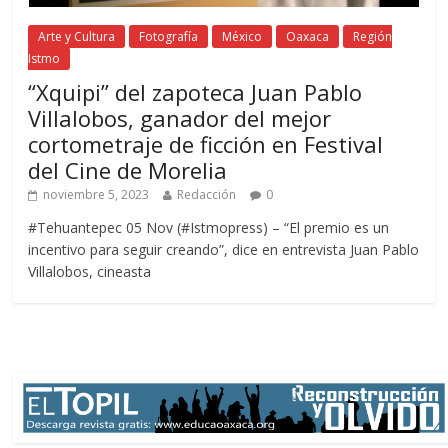
Arte y Cultura
Fotografía
México
Oaxaca
Región
Istmo
“Xquipi” del zapoteca Juan Pablo
Villalobos, ganador del mejor
cortometraje de ficción en Festival
del Cine de Morelia
noviembre 5, 2023
Redacción
0
#Tehuantepec 05 Nov (#Istmopress) – “El premio es un
incentivo para seguir creando”, dice en entrevista Juan Pablo
Villalobos, cineasta