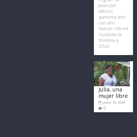
paso por
México
aumenta año
con año.
Fueron 149 mil
cruzando la
frontera a
EEUU
Julia, una
mujer libre
junio 16, 2024
0