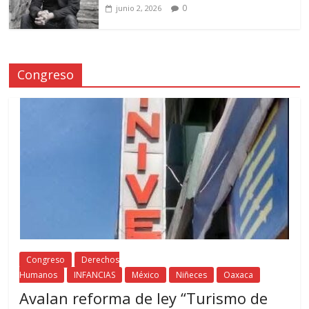
0
junio 2, 2026
Congreso
Congreso
Derechos
Humanos
INFANCIAS
México
Niñeces
Oaxaca
Avalan reforma de ley “Turismo de