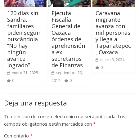
120 días sin
Ejecuta
Caravana
Sandra,
Fiscalía
migrante
familiares
General de
avanza con
piden seguir
Oaxaca
mil personas
buscándola
órdenes de
y llega a
“No hay
aprehensión
Tapanatepec
ningún
a ex
, Oaxaca
avance
secretarios
enero 9, 2024
logrado”
de Finanzas
0
enero 31, 2025
septiembre 20,
0
2017
0
Deja una respuesta
Tu dirección de correo electrónico no será publicada.
Los
campos obligatorios están marcados con
*
Comentario
*