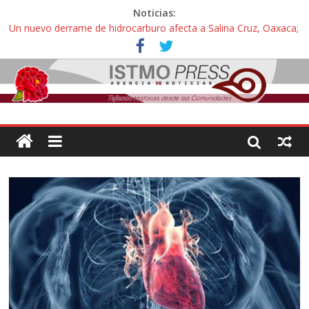
Noticias:
Un nuevo derrame de hidrocarburo afecta a Salina Cruz, Oaxaca;
ahora pescadores de Salinas del Marqués denuncian daños de
Pemex
Ángel, el joven autista expulsado por la Universidad Bienestar de
Ixtepec, Oaxaca vuelve a las aulas tras amparo
Familiares de periodista Alejandro Leyva se reúnen con titular de
la SEGOB y exigen detener a los autores materiales e
intelectuales de su asesinato
Alertan pescadores de Juchitán, Oaxaca de nuevo despojo de su
territorio para construir un parque eólico
Pescadores y comuneros ikoots detienen la extracción ilegal de
material pétreo de gravera Oyamel