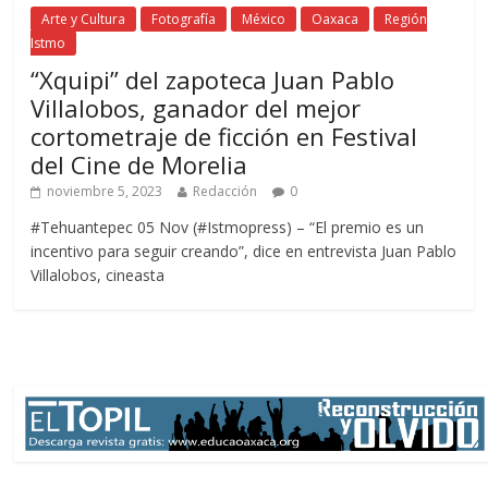
Arte y Cultura
Fotografía
México
Oaxaca
Región
Istmo
“Xquipi” del zapoteca Juan Pablo
Villalobos, ganador del mejor
cortometraje de ficción en Festival
del Cine de Morelia
noviembre 5, 2023
Redacción
0
#Tehuantepec 05 Nov (#Istmopress) – “El premio es un
incentivo para seguir creando”, dice en entrevista Juan Pablo
Villalobos, cineasta