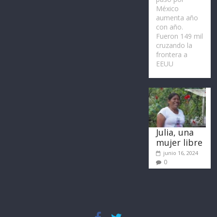
México
aumenta año
con año.
Fueron 149 mil
cruzando la
frontera a
EEUU
Julia, una
mujer libre
junio 16, 2024
0