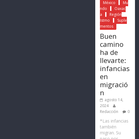
México
Mu
ndo
Oaxac
a
Región
Istmo
Suple
mentos
Buen
camino
ha de
llevarte:
infancias
en
migració
n
agosto 14,
2024
Redacción
0
*Las infancias
también
migran. Su
paso por