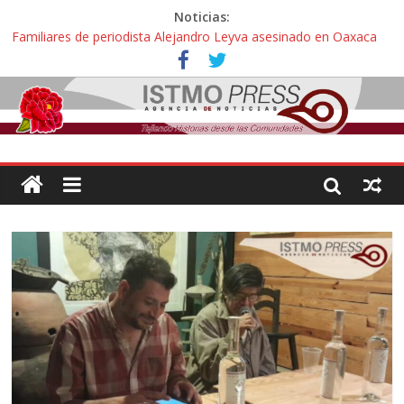
Noticias:
Familiares de periodista Alejandro Leyva asesinado en Oaxaca
protestan y exigen justicia en desfile de delegaciones
Alertan pescadores de Juchitán, Oaxaca de nuevo despojo de su
territorio para construir un parque eólico
Pescadores y comuneros ikoots detienen la extracción ilegal de
material pétreo de gravera Oyamel
Un nuevo derrame de hidrocarburo afecta a Salina Cruz, Oaxaca;
ahora pescadores de Salinas del Marqués denuncian daños de
Pemex
🎧Capítulo 2 : CUIDAR A MI HIJA CON SÍNDROME DE DOWN