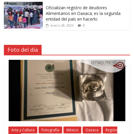
Oficializan registro de deudores
Alimentarios en Oaxaca; es la segunda
entidad del país en hacerlo
0
enero 28, 2025
Foto del día
Arte y Cultura
Fotografía
México
Oaxaca
Región