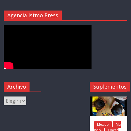
Agencia Istmo Press
Archivo
Suplementos
México
Mu
ndo
Oaxac