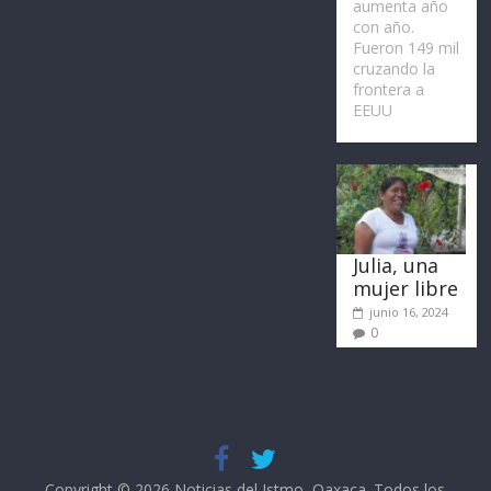
aumenta año
con año.
Fueron 149 mil
cruzando la
frontera a
EEUU
Julia, una
mujer libre
junio 16, 2024
0
Copyright © 2026
Noticias del Istmo, Oaxaca
. Todos los