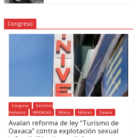
Congreso
Congreso
Derechos
Humanos
INFANCIAS
México
Niñeces
Oaxaca
Avalan reforma de ley “Turismo de
Oaxaca” contra explotación sexual