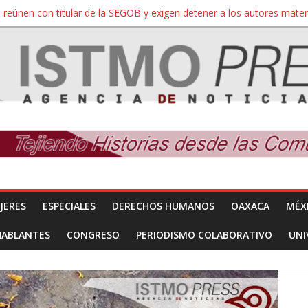
iversidad Bienestar de Ixtepec, Oaxaca vuelve a las aulas tras amparo
 reúnen con titular de la SEGOB y exigen detener a los autores materi
nuevo despojo de su territorio para construir un parque eólico
 extracción ilegal de material pétreo de gravera Oyamel
a Salina Cruz, Oaxaca; ahora pescadores de Salinas del Marqués de
JERES
ESPECIALES
DERECHOS HUMANOS
OAXACA
MÉX
HABLANTES
CONGRESO
PERIODISMO COLABORATIVO
UNI