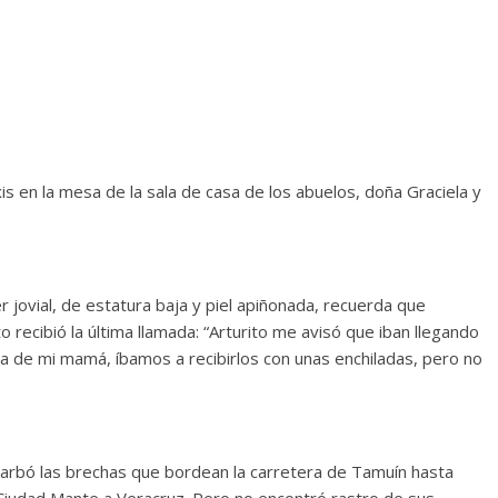
exis en la mesa de la sala de casa de los abuelos, doña Graciela y
 jovial, de estatura baja y piel apiñonada, recuerda que
 recibió la última llamada: “Arturito me avisó que iban llegando
a de mi mamá, íbamos a recibirlos con unas enchiladas, pero no
carbó las brechas que bordean la carretera de Tamuín hasta
Ciudad Mante a Veracruz. Pero no encontró rastro de sus