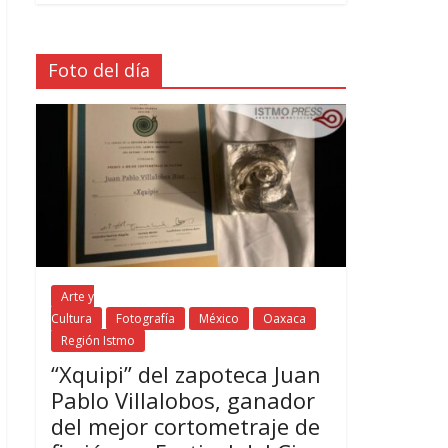
Foto del día
Arte y
Cultura
Fotografía
México
Oaxaca
Región Istmo
“Xquipi” del zapoteca Juan
Pablo Villalobos, ganador
del mejor cortometraje de