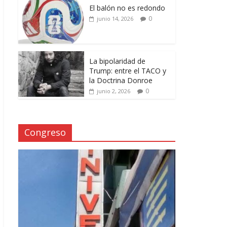
El balón no es redondo
0
junio 14, 2026
La bipolaridad de
Trump: entre el TACO y
la Doctrina Donroe
0
junio 2, 2026
Congreso