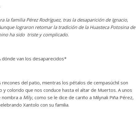
s
a la familia Pérez Rodríguez, tras la desaparición de Ignacio,
 Aunque lograron retomar la tradición de la Huasteca Potosina de
mino ha sido triste y complicado.
A dónde van los desaparecidos*
s rincones del patio, mientras los pétalos de cempasúchil son
 y colorido que nos conduce hasta el altar de Muertos. A unos
ue nombra a
Mily
, como se le dice de cariño a Milynali Piña Pérez,
celebrando Xantolo con su familia.