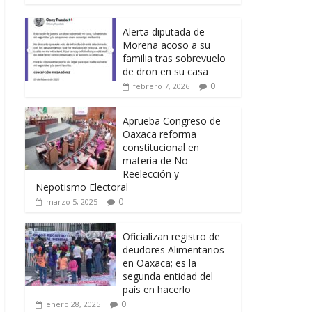
Alerta diputada de
Morena acoso a su
familia tras sobrevuelo
de dron en su casa
0
febrero 7, 2026
Aprueba Congreso de
Oaxaca reforma
constitucional en
materia de No
Reelección y
Nepotismo Electoral
0
marzo 5, 2025
Oficializan registro de
deudores Alimentarios
en Oaxaca; es la
segunda entidad del
país en hacerlo
0
enero 28, 2025