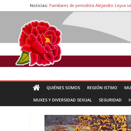
Noticias:
Ángel, el joven autista expulsado por la Un
Familiares de periodista Alejandro Leyva se
Alertan pescadores de Juchitán, Oaxaca de 
Pescadores y comuneros ikoots detienen la
Un nuevo derrame de hidrocarburo afecta 
QUIÉNES SOMOS
REGIÓN ISTMO
MU
MUXES Y DIVERSIDAD SEXUAL
SEGURIDAD