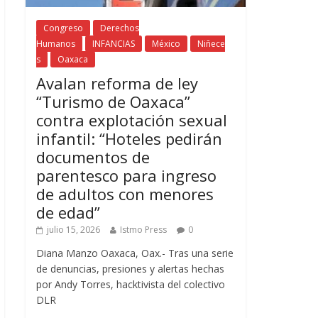
Congreso
Derechos
Humanos
INFANCIAS
México
Niñece
s
Oaxaca
Avalan reforma de ley
“Turismo de Oaxaca”
contra explotación sexual
infantil: “Hoteles pedirán
documentos de
parentesco para ingreso
de adultos con menores
de edad”
julio 15, 2026
Istmo Press
0
Diana Manzo Oaxaca, Oax.- Tras una serie
de denuncias, presiones y alertas hechas
por Andy Torres, hacktivista del colectivo
DLR