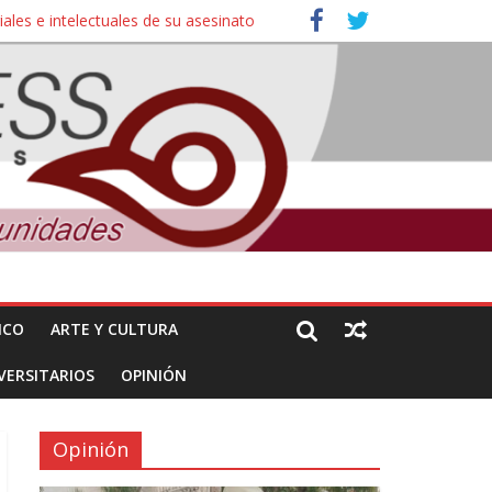
ales e intelectuales de su asesinato
nuncian daños de Pemex
ICO
ARTE Y CULTURA
VERSITARIOS
OPINIÓN
Opinión