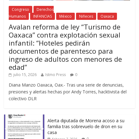
Congreso
Derechos
Humanos
INFANCIAS
México
Niñeces
Oaxaca
Avalan reforma de ley “Turismo de
Oaxaca” contra explotación sexual
infantil: “Hoteles pedirán
documentos de parentesco para
ingreso de adultos con menores de
edad”
julio 15, 2026
Istmo Press
0
Diana Manzo Oaxaca, Oax.- Tras una serie de denuncias,
presiones y alertas hechas por Andy Torres, hacktivista del
colectivo DLR
Alerta diputada de Morena acoso a su
familia tras sobrevuelo de dron en su
casa
0
febrero 7, 2026