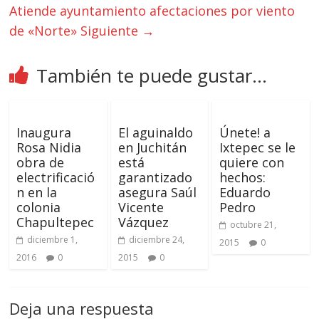
Atiende ayuntamiento afectaciones por viento
de «Norte»
Siguiente →
También te puede gustar...
Inaugura
El aguinaldo
Únete! a
Rosa Nidia
en Juchitán
Ixtepec se le
obra de
está
quiere con
electrificació
garantizado
hechos:
n en la
asegura Saúl
Eduardo
colonia
Vicente
Pedro
Chapultepec
Vázquez
octubre 21,
diciembre 1,
diciembre 24,
2015
0
2016
0
2015
0
Deja una respuesta