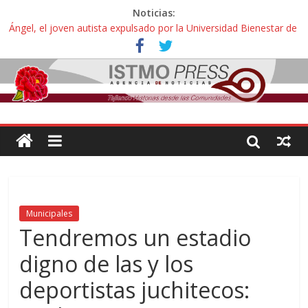
Noticias:
Ángel, el joven autista expulsado por la Universidad Bienestar de
Ixtepec, Oaxaca vuelve a las aulas tras amparo
Familiares de periodista Alejandro Leyva se reúnen con titular de
la SEGOB y exigen detener a los autores materiales e
intelectuales de su asesinato
Alertan pescadores de Juchitán, Oaxaca de nuevo despojo de su
territorio para construir un parque eólico
Pescadores y comuneros ikoots detienen la extracción ilegal de
material pétreo de gravera Oyamel
Un nuevo derrame de hidrocarburo afecta a Salina Cruz, Oaxaca;
ahora pescadores de Salinas del Marqués denuncian daños de
Pemex
Municipales
Tendremos un estadio
digno de las y los
deportistas juchitecos: