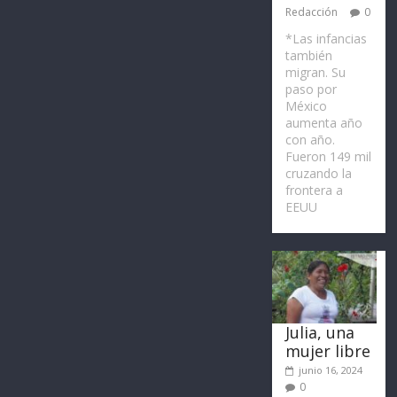
Redacción
0
*Las infancias
también
migran. Su
paso por
México
aumenta año
con año.
Fueron 149 mil
cruzando la
frontera a
EEUU
Julia, una
mujer libre
junio 16, 2024
0