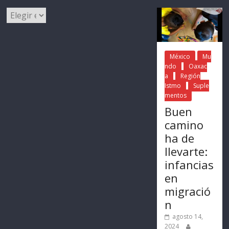
México
Mu
ndo
Oaxac
a
Región
Istmo
Suple
mentos
Buen
camino
ha de
llevarte:
infancias
en
migració
n
agosto 14,
2024