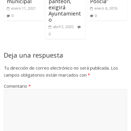
municipal
panteón,
Policía”
exigirá
enero 11, 2021
enero 8, 2018
Ayuntamient
0
0
o
abril 5, 2020
0
Deja una respuesta
Tu dirección de correo electrónico no será publicada.
Los
campos obligatorios están marcados con
*
Comentario
*