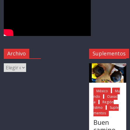
Archivo
Suplementos
México
Mu
ndo
Oaxac
a
Región
Istmo
Suple
mentos
Buen
camino