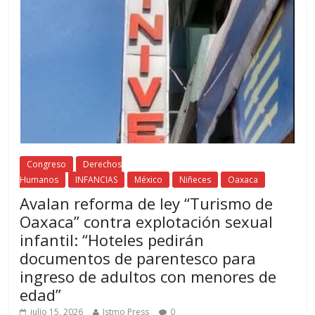
Congreso
Derechos
Humanos
INFANCIAS
México
Niñeces
Oaxaca
Avalan reforma de ley “Turismo de
Oaxaca” contra explotación sexual
infantil: “Hoteles pedirán
documentos de parentesco para
ingreso de adultos con menores de
edad”
julio 15, 2026
Istmo Press
0