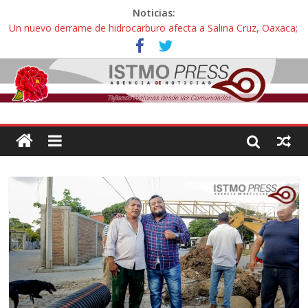
Noticias:
Un nuevo derrame de hidrocarburo afecta a Salina Cruz, Oaxaca;
ahora pescadores de Salinas del Marqués denuncian daños de
Pemex
Ángel, el joven autista expulsado por la Universidad Bienestar de
Ixtepec, Oaxaca vuelve a las aulas tras amparo
Familiares de periodista Alejandro Leyva se reúnen con titular de
la SEGOB y exigen detener a los autores materiales e
intelectuales de su asesinato
Alertan pescadores de Juchitán, Oaxaca de nuevo despojo de su
territorio para construir un parque eólico
Pescadores y comuneros ikoots detienen la extracción ilegal de
material pétreo de gravera Oyamel