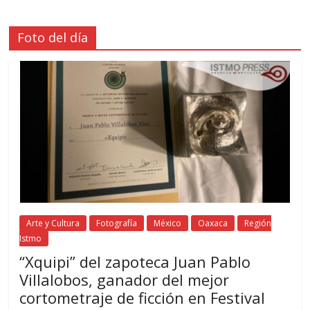
Foto del día
Arte y Cultura
Fotografía
México
Oaxaca
Región
Istmo
“Xquipi” del zapoteca Juan Pablo
Villalobos, ganador del mejor
cortometraje de ficción en Festival