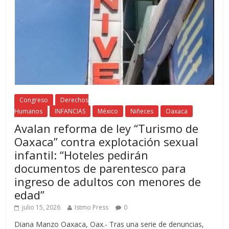
Congreso
Derechos
Humanos
INFANCIAS
México
Niñeces
Oaxaca
Avalan reforma de ley “Turismo de
Oaxaca” contra explotación sexual
infantil: “Hoteles pedirán
documentos de parentesco para
ingreso de adultos con menores de
edad”
julio 15, 2026
Istmo Press
0
Diana Manzo Oaxaca, Oax.- Tras una serie de denuncias,