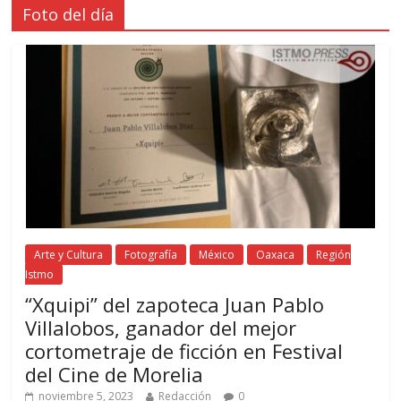
Foto del día
Arte y Cultura
Fotografía
México
Oaxaca
Región
Istmo
“Xquipi” del zapoteca Juan Pablo
Villalobos, ganador del mejor
cortometraje de ficción en Festival
del Cine de Morelia
noviembre 5, 2023
Redacción
0