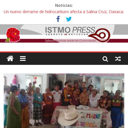
Noticias:
Un nuevo derrame de hidrocarburo afecta a Salina Cruz, Oaxaca;
ahora pescadores de Salinas del Marqués denuncian daños de
Pemex
Ángel, el joven autista expulsado por la Universidad Bienestar de
Ixtepec, Oaxaca vuelve a las aulas tras amparo
Familiares de periodista Alejandro Leyva se reúnen con titular de
la SEGOB y exigen detener a los autores materiales e
intelectuales de su asesinato
Alertan pescadores de Juchitán, Oaxaca de nuevo despojo de su
territorio para construir un parque eólico
Pescadores y comuneros ikoots detienen la extracción ilegal de
material pétreo de gravera Oyamel