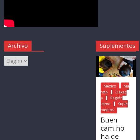
Archivo
Suplementos
México
Mu
ndo
Oaxac
a
Región
Istmo
Suple
mentos
Buen
camino
ha de