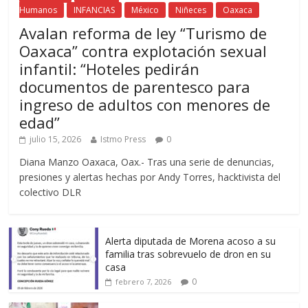
Humanos
INFANCIAS
México
Niñeces
Oaxaca
Avalan reforma de ley “Turismo de
Oaxaca” contra explotación sexual
infantil: “Hoteles pedirán
documentos de parentesco para
ingreso de adultos con menores de
edad”
julio 15, 2026
Istmo Press
0
Diana Manzo Oaxaca, Oax.- Tras una serie de denuncias,
presiones y alertas hechas por Andy Torres, hacktivista del
colectivo DLR
Alerta diputada de Morena acoso a su
familia tras sobrevuelo de dron en su
casa
0
febrero 7, 2026