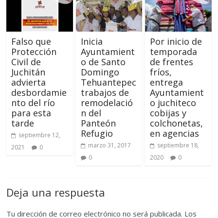
Falso que
Inicia
Por inicio de
Protección
Ayuntamient
temporada
Civil de
o de Santo
de frentes
Juchitán
Domingo
fríos,
advierta
Tehuantepec
entrega
desbordamie
trabajos de
Ayuntamient
nto del río
remodelació
o juchiteco
para esta
n del
cobijas y
tarde
Panteón
colchonetas,
Refugio
en agencias
septiembre 12,
marzo 31, 2017
septiembre 18,
2021
0
0
2020
0
Deja una respuesta
Tu dirección de correo electrónico no será publicada.
Los