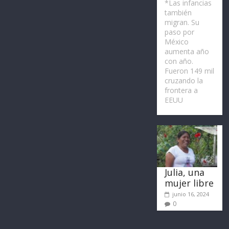
*Las infancias
también
migran. Su
paso por
México
aumenta año
con año.
Fueron 149 mil
cruzando la
frontera a
EEUU
Julia, una
mujer libre
junio 16, 2024
0