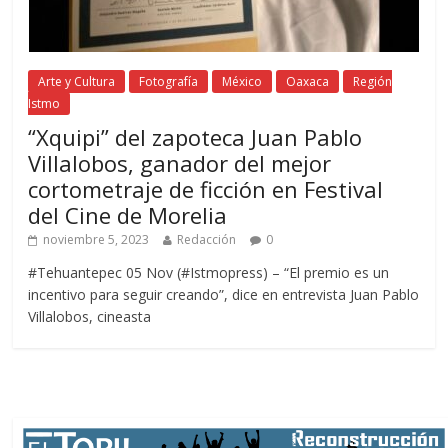
Arte y Cultura
Fotografía
México
Oaxaca
Región
Istmo
“Xquipi” del zapoteca Juan Pablo
Villalobos, ganador del mejor
cortometraje de ficción en Festival
del Cine de Morelia
noviembre 5, 2023
Redacción
0
#Tehuantepec 05 Nov (#Istmopress) – “El premio es un
incentivo para seguir creando”, dice en entrevista Juan Pablo
Villalobos, cineasta