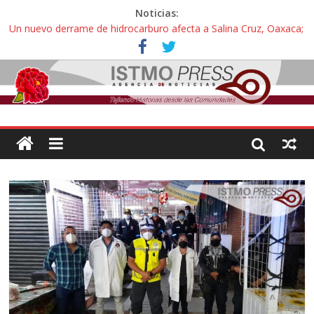
Noticias:
Un nuevo derrame de hidrocarburo afecta a Salina Cruz, Oaxaca;
ahora pescadores de Salinas del Marqués denuncian daños de
Pemex
Ángel, el joven autista expulsado por la Universidad Bienestar de
Ixtepec, Oaxaca vuelve a las aulas tras amparo
Familiares de periodista Alejandro Leyva se reúnen con titular de
la SEGOB y exigen detener a los autores materiales e
intelectuales de su asesinato
Alertan pescadores de Juchitán, Oaxaca de nuevo despojo de su
territorio para construir un parque eólico
Pescadores y comuneros ikoots detienen la extracción ilegal de
material pétreo de gravera Oyamel