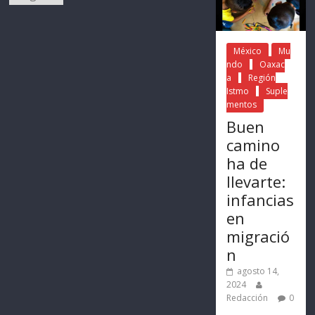
México
Mu
ndo
Oaxac
a
Región
Istmo
Suple
mentos
Buen
camino
ha de
llevarte:
infancias
en
migració
n
agosto 14,
2024
Redacción
0