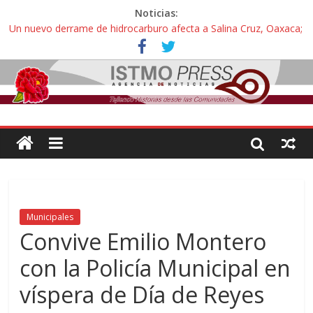
Noticias:
Un nuevo derrame de hidrocarburo afecta a Salina Cruz, Oaxaca;
ahora pescadores de Salinas del Marqués denuncian daños de
Pemex
Ángel, el joven autista expulsado por la Universidad Bienestar de
Ixtepec, Oaxaca vuelve a las aulas tras amparo
Familiares de periodista Alejandro Leyva se reúnen con titular de
la SEGOB y exigen detener a los autores materiales e
intelectuales de su asesinato
Alertan pescadores de Juchitán, Oaxaca de nuevo despojo de su
territorio para construir un parque eólico
Pescadores y comuneros ikoots detienen la extracción ilegal de
material pétreo de gravera Oyamel
Municipales
Convive Emilio Montero
con la Policía Municipal en
víspera de Día de Reyes