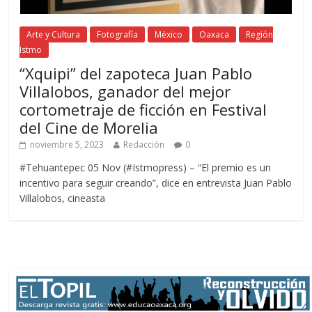
Arte y Cultura
Fotografía
México
Oaxaca
Región
Istmo
“Xquipi” del zapoteca Juan Pablo
Villalobos, ganador del mejor
cortometraje de ficción en Festival
del Cine de Morelia
noviembre 5, 2023
Redacción
0
#Tehuantepec 05 Nov (#Istmopress) – “El premio es un
incentivo para seguir creando”, dice en entrevista Juan Pablo
Villalobos, cineasta