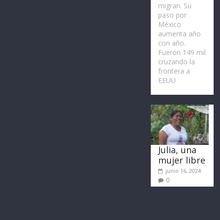
migran. Su
paso por
México
aumenta año
con año.
Fueron 149 mil
cruzando la
frontera a
EEUU
Julia, una
mujer libre
junio 16, 2024
0