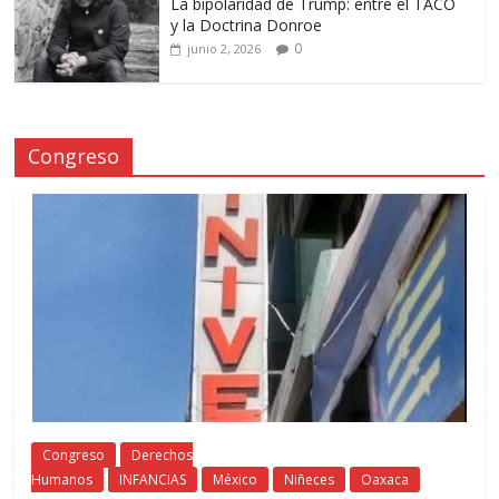
La bipolaridad de Trump: entre el TACO
y la Doctrina Donroe
0
junio 2, 2026
Congreso
Congreso
Derechos
Humanos
INFANCIAS
México
Niñeces
Oaxaca