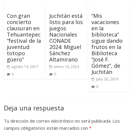
Con gran
Juchitán está
“Mis
concierto
listo para los
vacaciones
clausuran en
juegos
en la
Tehuantepec
Nacionales
biblioteca”
“festival de la
CONADE
sigue dando
juventud
2024: Miguel
frutos en la
totopo
Sánchez
Biblioteca
güero”
Altamirano
“José F.
Gómez”, de
agosto 14, 2017
enero 10, 2024
Juchitán
0
0
julio 26, 2019
0
Deja una respuesta
Tu dirección de correo electrónico no será publicada.
Los
campos obligatorios están marcados con
*