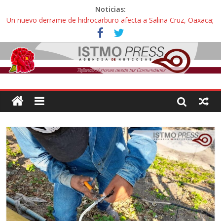
Noticias:
Un nuevo derrame de hidrocarburo afecta a Salina Cruz, Oaxaca;
ahora pescadores de Salinas del Marqués denuncian daños de
Pemex
Ángel, el joven autista expulsado por la Universidad Bienestar de
Ixtepec, Oaxaca vuelve a las aulas tras amparo
Familiares de periodista Alejandro Leyva se reúnen con titular de
la SEGOB y exigen detener a los autores materiales e
intelectuales de su asesinato
Alertan pescadores de Juchitán, Oaxaca de nuevo despojo de su
territorio para construir un parque eólico
Pescadores y comuneros ikoots detienen la extracción ilegal de
material pétreo de gravera Oyamel