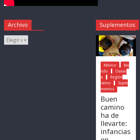
Archivo
Suplementos
México
Mu
ndo
Oaxac
a
Región
Istmo
Suple
mentos
Buen
camino
ha de
llevarte:
infancias
en