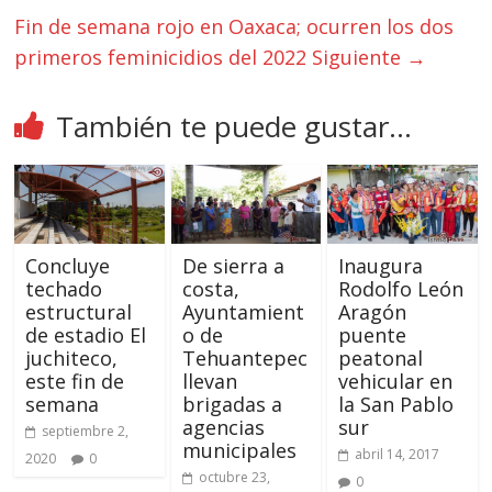
Fin de semana rojo en Oaxaca; ocurren los dos
primeros feminicidios del 2022
Siguiente →
También te puede gustar...
Concluye
De sierra a
Inaugura
techado
costa,
Rodolfo León
estructural
Ayuntamient
Aragón
de estadio El
o de
puente
juchiteco,
Tehuantepec
peatonal
este fin de
llevan
vehicular en
semana
brigadas a
la San Pablo
agencias
sur
septiembre 2,
municipales
abril 14, 2017
2020
0
octubre 23,
0