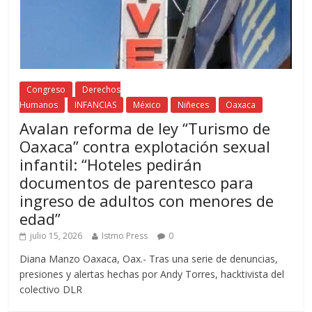
Congreso
Derechos
Humanos
INFANCIAS
México
Niñeces
Oaxaca
Avalan reforma de ley “Turismo de
Oaxaca” contra explotación sexual
infantil: “Hoteles pedirán
documentos de parentesco para
ingreso de adultos con menores de
edad”
julio 15, 2026
Istmo Press
0
Diana Manzo Oaxaca, Oax.- Tras una serie de denuncias,
presiones y alertas hechas por Andy Torres, hacktivista del
colectivo DLR