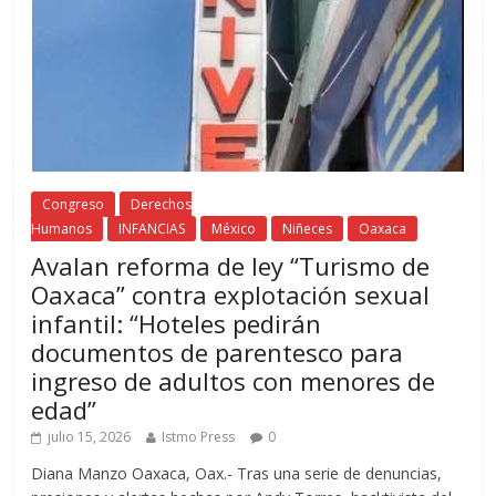
Congreso
Derechos
Humanos
INFANCIAS
México
Niñeces
Oaxaca
Avalan reforma de ley “Turismo de
Oaxaca” contra explotación sexual
infantil: “Hoteles pedirán
documentos de parentesco para
ingreso de adultos con menores de
edad”
julio 15, 2026
Istmo Press
0
Diana Manzo Oaxaca, Oax.- Tras una serie de denuncias,