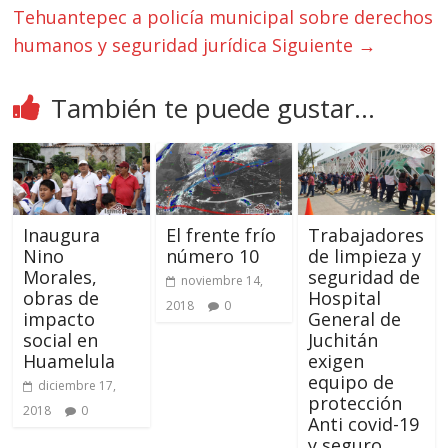
Tehuantepec a policía municipal sobre derechos
humanos y seguridad jurídica
Siguiente →
También te puede gustar...
Inaugura
El frente frío
Trabajadores
Nino
número 10
de limpieza y
Morales,
seguridad de
noviembre 14,
obras de
Hospital
2018
0
impacto
General de
social en
Juchitán
Huamelula
exigen
equipo de
diciembre 17,
protección
2018
0
Anti covid-19
y seguro