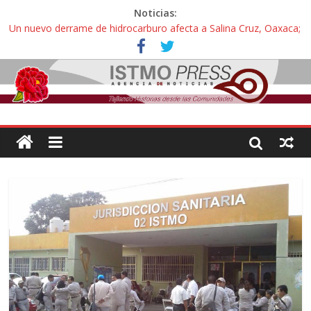
Noticias:
Un nuevo derrame de hidrocarburo afecta a Salina Cruz, Oaxaca;
ahora pescadores de Salinas del Marqués denuncian daños de
Pemex
Ángel, el joven autista expulsado por la Universidad Bienestar de
Ixtepec, Oaxaca vuelve a las aulas tras amparo
Familiares de periodista Alejandro Leyva se reúnen con titular de
la SEGOB y exigen detener a los autores materiales e
intelectuales de su asesinato
Alertan pescadores de Juchitán, Oaxaca de nuevo despojo de su
territorio para construir un parque eólico
Pescadores y comuneros ikoots detienen la extracción ilegal de
material pétreo de gravera Oyamel