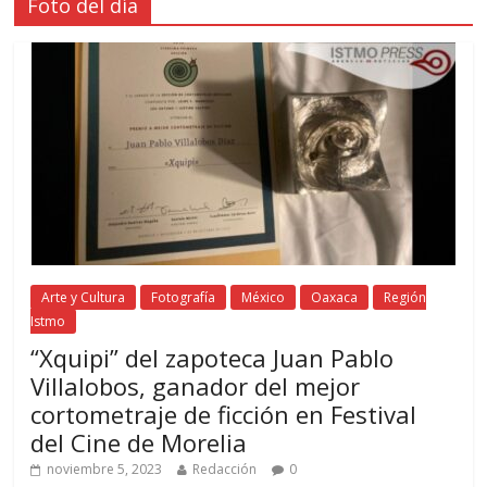
Foto del día
Arte y Cultura
Fotografía
México
Oaxaca
Región
Istmo
“Xquipi” del zapoteca Juan Pablo
Villalobos, ganador del mejor
cortometraje de ficción en Festival
del Cine de Morelia
noviembre 5, 2023
Redacción
0