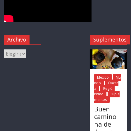
Archivo
Suplementos
México
Mu
ndo
Oaxac
a
Región
Istmo
Suple
mentos
Buen
camino
ha de