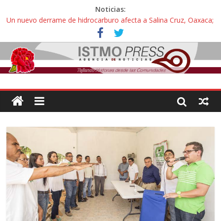
Noticias:
Un nuevo derrame de hidrocarburo afecta a Salina Cruz, Oaxaca;
ahora pescadores de Salinas del Marqués denuncian daños de
Pemex
Ángel, el joven autista expulsado por la Universidad Bienestar de
Ixtepec, Oaxaca vuelve a las aulas tras amparo
Familiares de periodista Alejandro Leyva se reúnen con titular de
la SEGOB y exigen detener a los autores materiales e
intelectuales de su asesinato
Alertan pescadores de Juchitán, Oaxaca de nuevo despojo de su
territorio para construir un parque eólico
Pescadores y comuneros ikoots detienen la extracción ilegal de
material pétreo de gravera Oyamel