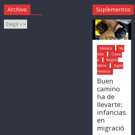
Archivo
Suplementos
México
Mu
ndo
Oaxac
a
Región
Istmo
Suple
mentos
Buen
camino
ha de
llevarte:
infancias
en
migració