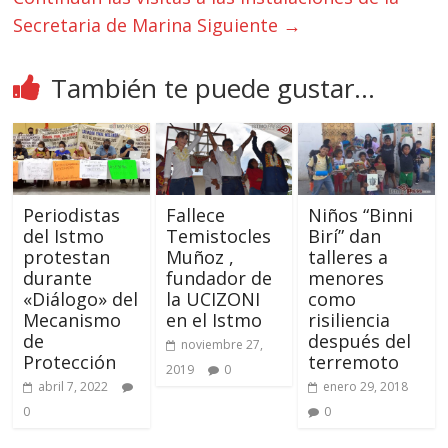
Secretaria de Marina
Siguiente →
También te puede gustar...
Periodistas
Fallece
Niños “Binni
del Istmo
Temistocles
Birí” dan
protestan
Muñoz ,
talleres a
durante
fundador de
menores
«Diálogo» del
la UCIZONI
como
Mecanismo
en el Istmo
risiliencia
de
después del
noviembre 27,
Protección
terremoto
2019
0
abril 7, 2022
enero 29, 2018
0
0