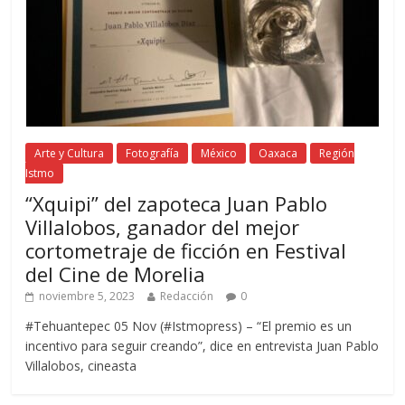
Arte y Cultura
Fotografía
México
Oaxaca
Región
Istmo
“Xquipi” del zapoteca Juan Pablo
Villalobos, ganador del mejor
cortometraje de ficción en Festival
del Cine de Morelia
noviembre 5, 2023
Redacción
0
#Tehuantepec 05 Nov (#Istmopress) – “El premio es un
incentivo para seguir creando”, dice en entrevista Juan Pablo
Villalobos, cineasta