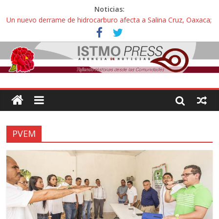
Noticias:
Un nuevo derrame de hidrocarburo afecta a Salina Cruz, Oaxaca;
ahora pescadores de Salinas del Marqués denuncian daños de
Pemex
Ángel, el joven autista expulsado por la Universidad Bienestar de
Ixtepec, Oaxaca vuelve a las aulas tras amparo
Familiares de periodista Alejandro Leyva se reúnen con titular de
la SEGOB y exigen detener a los autores materiales e
intelectuales de su asesinato
Alertan pescadores de Juchitán, Oaxaca de nuevo despojo de su
territorio para construir un parque eólico
Pescadores y comuneros ikoots detienen la extracción ilegal de
PVEM
material pétreo de gravera Oyamel