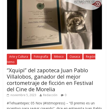
Arte y Cultura
Fotografía
México
Oaxaca
Región
Istmo
“Xquipi” del zapoteca Juan Pablo
Villalobos, ganador del mejor
cortometraje de ficción en Festival
del Cine de Morelia
noviembre 5, 2023
Redacción
0
#Tehuantepec 05 Nov (#Istmopress) – “El premio es un
incentivo para seguir creando”, dice en entrevista Juan Pablo