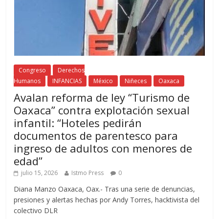
Congreso
Derechos
Humanos
INFANCIAS
México
Niñeces
Oaxaca
Avalan reforma de ley “Turismo de
Oaxaca” contra explotación sexual
infantil: “Hoteles pedirán
documentos de parentesco para
ingreso de adultos con menores de
edad”
julio 15, 2026
Istmo Press
0
Diana Manzo Oaxaca, Oax.- Tras una serie de denuncias,
presiones y alertas hechas por Andy Torres, hacktivista del
colectivo DLR