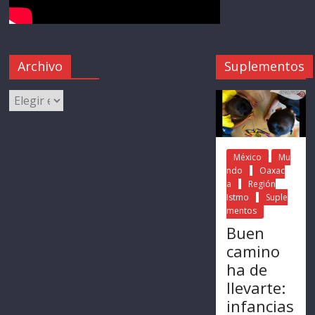
Archivo
Suplementos
México
Mu
ndo
Oaxac
a
Región
Istmo
Suple
mentos
Buen
camino
ha de
llevarte:
infancias