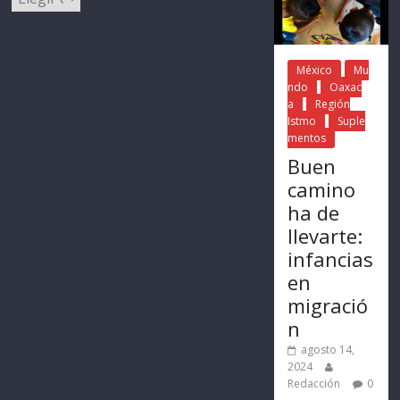
México
Mu
ndo
Oaxac
a
Región
Istmo
Suple
mentos
Buen
camino
ha de
llevarte:
infancias
en
migració
n
agosto 14,
2024
Redacción
0