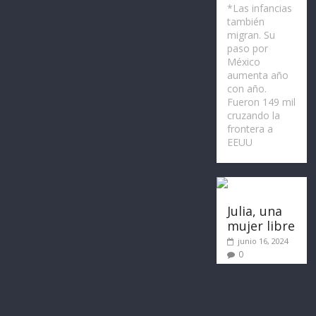
*Las infancias
también
migran. Su
paso por
México
aumenta año
con año.
Fueron 149 mil
cruzando la
frontera a
EEUU
Julia, una
mujer libre
junio 16, 2024
0