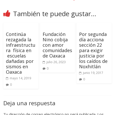
También te puede gustar...
Continúa
Fundación
Por segunda
rezagada la
Nino cobija
día acciona
infraestructu
con amor
sección 22
ra física en
comunidades
para exigir
escuelas
de Oaxaca
justicia por
dañadas por
los caídos de
julio 26, 2023
sismos en
Noxhitlán
0
Oaxaca
junio 19, 2017
mayo 14, 2019
0
0
Deja una respuesta
Tu dirección de correo electrónico no será publicada.
Los