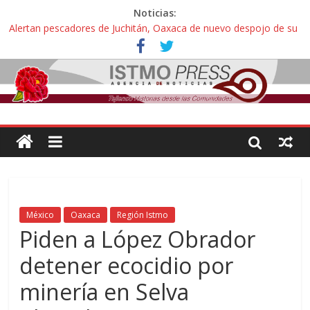
Noticias:
Alertan pescadores de Juchitán, Oaxaca de nuevo despojo de su
territorio para construir un parque eólico
Pescadores y comuneros ikoots detienen la extracción ilegal de
material pétreo de gravera Oyamel
Un nuevo derrame de hidrocarburo afecta a Salina Cruz, Oaxaca;
ahora pescadores de Salinas del Marqués denuncian daños de
Pemex
🎧Capítulo 2 : CUIDAR A MI HIJA CON SÍNDROME DE DOWN
Familiares de periodista Alejandro Leyva asesinado en Oaxaca
protestan y exigen justicia en desfile de delegaciones
México
Oaxaca
Región Istmo
Piden a López Obrador
detener ecocidio por
minería en Selva