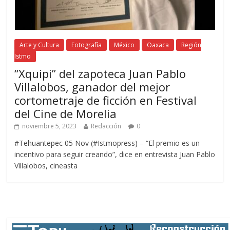
Arte y Cultura
Fotografía
México
Oaxaca
Región
Istmo
“Xquipi” del zapoteca Juan Pablo
Villalobos, ganador del mejor
cortometraje de ficción en Festival
del Cine de Morelia
noviembre 5, 2023
Redacción
0
#Tehuantepec 05 Nov (#Istmopress) – “El premio es un
incentivo para seguir creando”, dice en entrevista Juan Pablo
Villalobos, cineasta