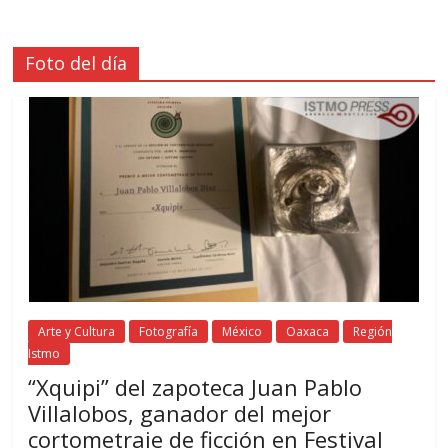
Foto del día
Arte y Cultura
Fotografía
México
Oaxaca
Región
Istmo
“Xquipi” del zapoteca Juan Pablo
Villalobos, ganador del mejor
cortometraje de ficción en Festival