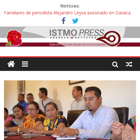
Noticias:
Familiares de periodista Alejandro Leyva asesinado en Oaxaca
protestan y exigen justicia en desfile de delegaciones
Alertan pescadores de Juchitán, Oaxaca de nuevo despojo de su
territorio para construir un parque eólico
Pescadores y comuneros ikoots detienen la extracción ilegal de
material pétreo de gravera Oyamel
Un nuevo derrame de hidrocarburo afecta a Salina Cruz, Oaxaca;
ahora pescadores de Salinas del Marqués denuncian daños de
Pemex
🎧Capítulo 2 : CUIDAR A MI HIJA CON SÍNDROME DE DOWN