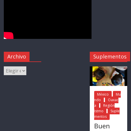
Archivo
Suplementos
México
Mu
ndo
Oaxac
a
Región
Istmo
Suple
mentos
Buen