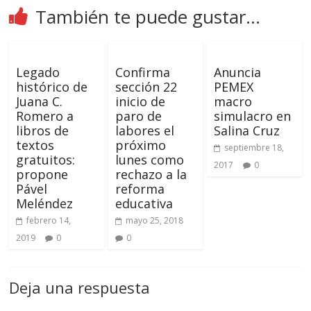
También te puede gustar...
Legado
Confirma
Anuncia
histórico de
sección 22
PEMEX
Juana C.
inicio de
macro
Romero a
paro de
simulacro en
libros de
labores el
Salina Cruz
textos
próximo
septiembre 18,
gratuitos:
lunes como
2017
0
propone
rechazo a la
Pável
reforma
Meléndez
educativa
febrero 14,
mayo 25, 2018
2019
0
0
Deja una respuesta