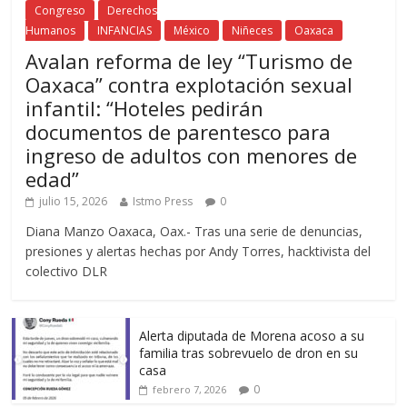
Congreso
Derechos
Humanos
INFANCIAS
México
Niñeces
Oaxaca
Avalan reforma de ley “Turismo de
Oaxaca” contra explotación sexual
infantil: “Hoteles pedirán
documentos de parentesco para
ingreso de adultos con menores de
edad”
julio 15, 2026
Istmo Press
0
Diana Manzo Oaxaca, Oax.- Tras una serie de denuncias,
presiones y alertas hechas por Andy Torres, hacktivista del
colectivo DLR
Alerta diputada de Morena acoso a su
familia tras sobrevuelo de dron en su
casa
0
febrero 7, 2026