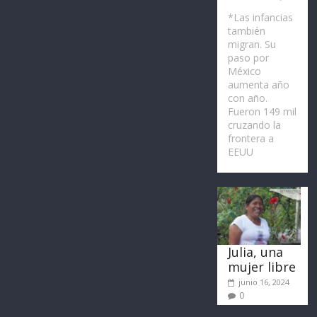
*Las infancias
también
migran. Su
paso por
México
aumenta año
con año.
Fueron 149 mil
cruzando la
frontera a
EEUU
Julia, una
mujer libre
junio 16, 2024
0