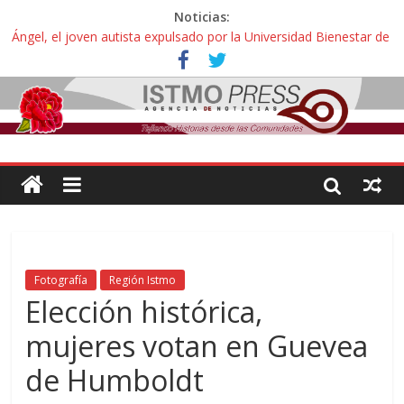
Noticias:
Ángel, el joven autista expulsado por la Universidad Bienestar de
Ixtepec, Oaxaca vuelve a las aulas tras amparo
Familiares de periodista Alejandro Leyva se reúnen con titular de
la SEGOB y exigen detener a los autores materiales e
intelectuales de su asesinato
Alertan pescadores de Juchitán, Oaxaca de nuevo despojo de su
territorio para construir un parque eólico
Pescadores y comuneros ikoots detienen la extracción ilegal de
material pétreo de gravera Oyamel
Un nuevo derrame de hidrocarburo afecta a Salina Cruz, Oaxaca;
ahora pescadores de Salinas del Marqués denuncian daños de
Pemex
Fotografía
Región Istmo
Elección histórica,
mujeres votan en Guevea
de Humboldt