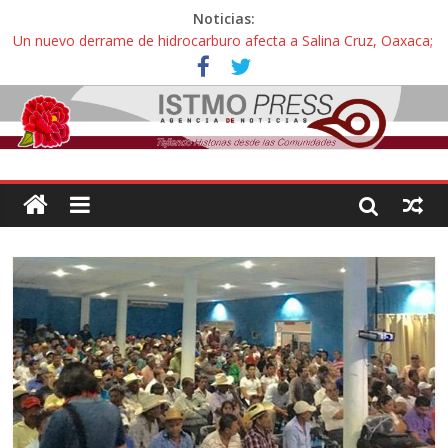
Noticias:
Un nuevo derrame de hidrocarburo afecta a Salina Cruz, Oaxaca;
ahora pescadores de Salinas del Marqués denuncian daños de
Pemex
Ángel, el joven autista expulsado por la Universidad Bienestar de
Ixtepec, Oaxaca vuelve a las aulas tras amparo
Familiares de periodista Alejandro Leyva se reúnen con titular de
la SEGOB y exigen detener a los autores materiales e
intelectuales de su asesinato
Alertan pescadores de Juchitán, Oaxaca de nuevo despojo de su
territorio para construir un parque eólico
Pescadores y comuneros ikoots detienen la extracción ilegal de
material pétreo de gravera Oyamel