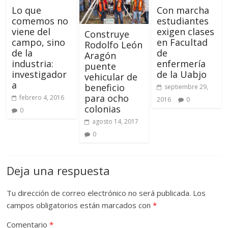
Lo que
Con marcha
comemos no
estudiantes
viene del
exigen clases
Construye
campo, sino
en Facultad
Rodolfo León
de la
de
Aragón
industria:
enfermería
puente
investigador
de la Uabjo
vehicular de
a
beneficio
septiembre 29,
para ocho
febrero 4, 2016
2016
0
colonias
0
agosto 14, 2017
0
Deja una respuesta
Tu dirección de correo electrónico no será publicada.
Los
campos obligatorios están marcados con
*
Comentario
*