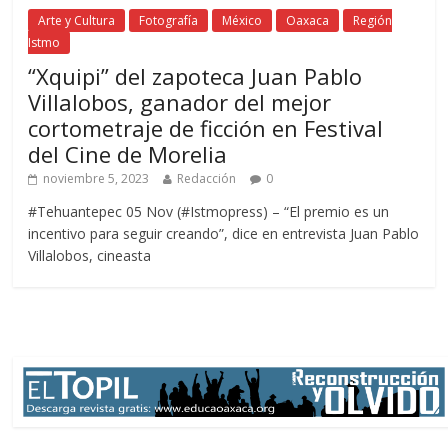
Arte y Cultura
Fotografía
México
Oaxaca
Región
Istmo
“Xquipi” del zapoteca Juan Pablo
Villalobos, ganador del mejor
cortometraje de ficción en Festival
del Cine de Morelia
noviembre 5, 2023
Redacción
0
#Tehuantepec 05 Nov (#Istmopress) – “El premio es un
incentivo para seguir creando”, dice en entrevista Juan Pablo
Villalobos, cineasta