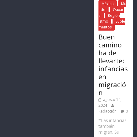
México
Mu
ndo
Oaxac
a
Región
Istmo
Suple
mentos
Buen
camino
ha de
llevarte:
infancias
en
migració
n
agosto 14,
2024
Redacción
0
*Las infancias
también
migran. Su