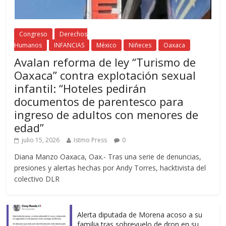
Congreso
Derechos
Humanos
INFANCIAS
México
Niñeces
Oaxaca
Avalan reforma de ley “Turismo de
Oaxaca” contra explotación sexual
infantil: “Hoteles pedirán
documentos de parentesco para
ingreso de adultos con menores de
edad”
julio 15, 2026
Istmo Press
0
Diana Manzo Oaxaca, Oax.- Tras una serie de denuncias,
presiones y alertas hechas por Andy Torres, hacktivista del
colectivo DLR
Alerta diputada de Morena acoso a su
familia tras sobrevuelo de dron en su