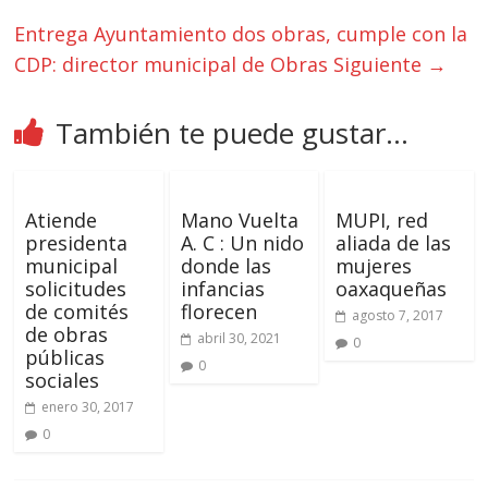
Entrega Ayuntamiento dos obras, cumple con la
CDP: director municipal de Obras
Siguiente →
También te puede gustar...
Atiende
Mano Vuelta
MUPI, red
presidenta
A. C : Un nido
aliada de las
municipal
donde las
mujeres
solicitudes
infancias
oaxaqueñas
de comités
florecen
agosto 7, 2017
de obras
abril 30, 2021
0
públicas
0
sociales
enero 30, 2017
0