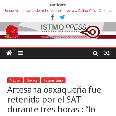
Noticias:
Un nuevo derrame de hidrocarburo afecta a Salina Cruz, Oaxaca;
ahora pescadores de Salinas del Marqués denuncian daños de
Pemex
Ángel, el joven autista expulsado por la Universidad Bienestar de
Ixtepec, Oaxaca vuelve a las aulas tras amparo
Familiares de periodista Alejandro Leyva se reúnen con titular de
la SEGOB y exigen detener a los autores materiales e
intelectuales de su asesinato
Alertan pescadores de Juchitán, Oaxaca de nuevo despojo de su
territorio para construir un parque eólico
Pescadores y comuneros ikoots detienen la extracción ilegal de
material pétreo de gravera Oyamel
México
Oaxaca
Región Istmo
Artesana oaxaqueña fue
retenida por el SAT
durante tres horas : “lo