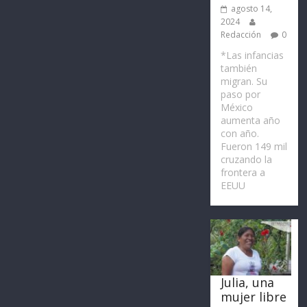
agosto 14,
2024
Redacción
0
*Las infancias
también
migran. Su
paso por
México
aumenta año
con año.
Fueron 149 mil
cruzando la
frontera a
EEUU
Julia, una
mujer libre