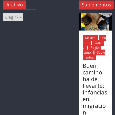
Archivo
Suplementos
México
Mu
ndo
Oaxac
a
Región
Istmo
Suple
mentos
Buen
camino
ha de
llevarte:
infancias
en
migració
n