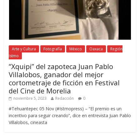
Arte y Cultura
Fotografía
México
Oaxaca
Región
Istmo
“Xquipi” del zapoteca Juan Pablo
Villalobos, ganador del mejor
cortometraje de ficción en Festival
del Cine de Morelia
noviembre 5, 2023
Redacción
0
#Tehuantepec 05 Nov (#Istmopress) – “El premio es un
incentivo para seguir creando”, dice en entrevista Juan Pablo
Villalobos, cineasta