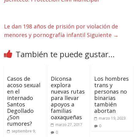
Le dan 198 años de prisión por violación de
menores y pornografía infantil
Siguiente →
También te puede gustar...
Casos de
Diconsa
Los hombres
acoso sexual
explora
trans y
en el
nuevas rutas
personas no
internado
para llevar
binarias
Santos
apoyos a
también
Degollado
familias
abortan
¿Son
oaxaqueñas
marzo 19, 2023
rumores?
marzo 27, 2017
0
septiembre 9,
0