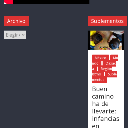
Archivo
Suplementos
México
Mu
ndo
Oaxac
a
Región
Istmo
Suple
mentos
Buen
camino
ha de
llevarte:
infancias
en