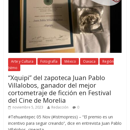
Arte y Cultura
Fotografía
México
Oaxaca
Región
Istmo
“Xquipi” del zapoteca Juan Pablo
Villalobos, ganador del mejor
cortometraje de ficción en Festival
del Cine de Morelia
noviembre 5, 2023
Redacción
0
#Tehuantepec 05 Nov (#Istmopress) – “El premio es un
incentivo para seguir creando”, dice en entrevista Juan Pablo
Villalobos, cineasta