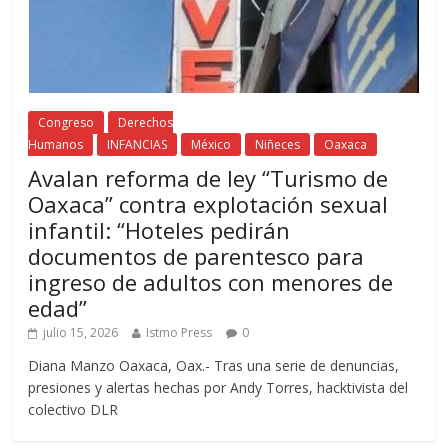
Congreso
Derechos
Humanos
INFANCIAS
México
Niñeces
Oaxaca
Avalan reforma de ley “Turismo de
Oaxaca” contra explotación sexual
infantil: “Hoteles pedirán
documentos de parentesco para
ingreso de adultos con menores de
edad”
julio 15, 2026
Istmo Press
0
Diana Manzo Oaxaca, Oax.- Tras una serie de denuncias,
presiones y alertas hechas por Andy Torres, hacktivista del
colectivo DLR