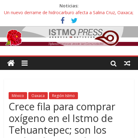
Noticias:
Un nuevo derrame de hidrocarburo afecta a Salina Cruz, Oaxaca;
ahora pescadores de Salinas del Marqués denuncian daños de
Pemex
Ángel, el joven autista expulsado por la Universidad Bienestar de
Ixtepec, Oaxaca vuelve a las aulas tras amparo
Familiares de periodista Alejandro Leyva se reúnen con titular de
la SEGOB y exigen detener a los autores materiales e
intelectuales de su asesinato
Alertan pescadores de Juchitán, Oaxaca de nuevo despojo de su
territorio para construir un parque eólico
Pescadores y comuneros ikoots detienen la extracción ilegal de
material pétreo de gravera Oyamel
México
Oaxaca
Región Istmo
Crece fila para comprar
oxígeno en el Istmo de
Tehuantepec; son los