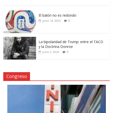
El balón no es redondo
0
junio 14, 2026
La bipolaridad de Trump: entre el TACO
y la Doctrina Donroe
0
junio 2, 2026
Congreso