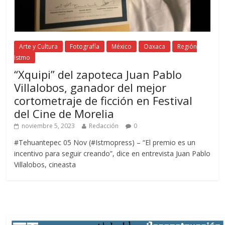
Arte y Cultura
Fotografía
México
Oaxaca
Región
Istmo
“Xquipi” del zapoteca Juan Pablo
Villalobos, ganador del mejor
cortometraje de ficción en Festival
del Cine de Morelia
noviembre 5, 2023
Redacción
0
#Tehuantepec 05 Nov (#Istmopress) – “El premio es un
incentivo para seguir creando”, dice en entrevista Juan Pablo
Villalobos, cineasta