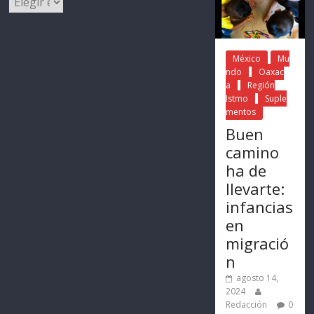
México
Mu
ndo
Oaxac
a
Región
Istmo
Suple
mentos
Buen
camino
ha de
llevarte:
infancias
en
migració
n
agosto 14,
2024
Redacción
0