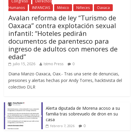
Congreso
Derechos
Humanos
INFANCIAS
México
Niñeces
Oaxaca
Avalan reforma de ley “Turismo de
Oaxaca” contra explotación sexual
infantil: “Hoteles pedirán
documentos de parentesco para
ingreso de adultos con menores de
edad”
julio 15, 2026
Istmo Press
0
Diana Manzo Oaxaca, Oax.- Tras una serie de denuncias,
presiones y alertas hechas por Andy Torres, hacktivista del
colectivo DLR
Alerta diputada de Morena acoso a su
familia tras sobrevuelo de dron en su
casa
0
febrero 7, 2026