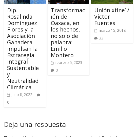
Dip.
Transformac
Unión xtine’ /
Rosalinda
ión de
Víctor
Domínguez
Oaxaca, en
Fuentes
Flores y la
los hechos,
marzo 15, 2018
Asociación
no solo de
33
Ganadera
palabra:
impulsan la
Emilio
Estrategia
Montero
Integral
febrero 5, 2023
Sustentable
0
y
Neutralidad
Climática
julio 8, 2022
0
Deja una respuesta