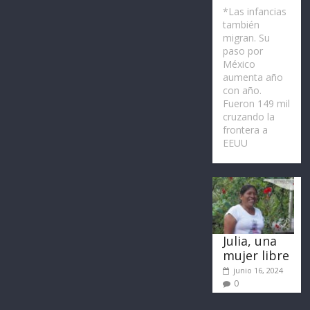
*Las infancias
también
migran. Su
paso por
México
aumenta año
con año.
Fueron 149 mil
cruzando la
frontera a
EEUU
Julia, una
mujer libre
junio 16, 2024
0