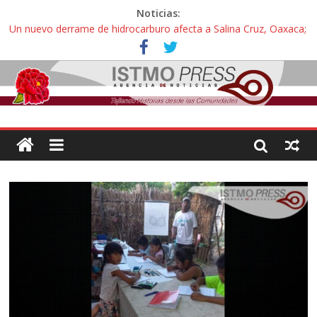
Noticias:
Un nuevo derrame de hidrocarburo afecta a Salina Cruz, Oaxaca;
ahora pescadores de Salinas del Marqués denuncian daños de
Pemex
Ángel, el joven autista expulsado por la Universidad Bienestar de
Ixtepec, Oaxaca vuelve a las aulas tras amparo
Familiares de periodista Alejandro Leyva se reúnen con titular de
la SEGOB y exigen detener a los autores materiales e
intelectuales de su asesinato
Alertan pescadores de Juchitán, Oaxaca de nuevo despojo de su
territorio para construir un parque eólico
Pescadores y comuneros ikoots detienen la extracción ilegal de
material pétreo de gravera Oyamel