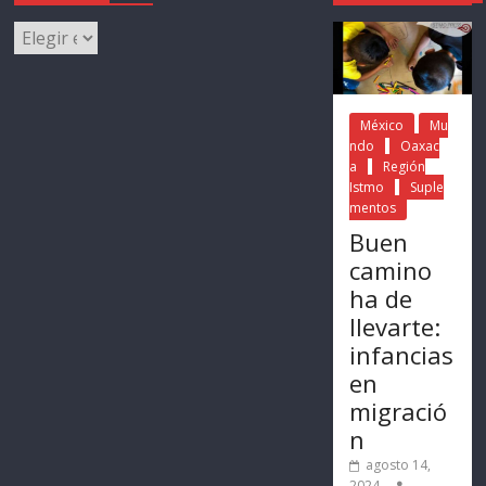
México
Mu
ndo
Oaxac
a
Región
Istmo
Suple
mentos
Buen
camino
ha de
llevarte:
infancias
en
migració
n
agosto 14,
2024