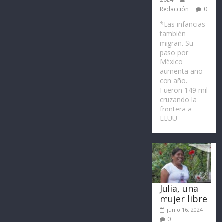
Redacción
0
*Las infancias
también
migran. Su
paso por
México
aumenta año
con año.
Fueron 149 mil
cruzando la
frontera a
EEUU
Julia, una
mujer libre
junio 16, 2024
0