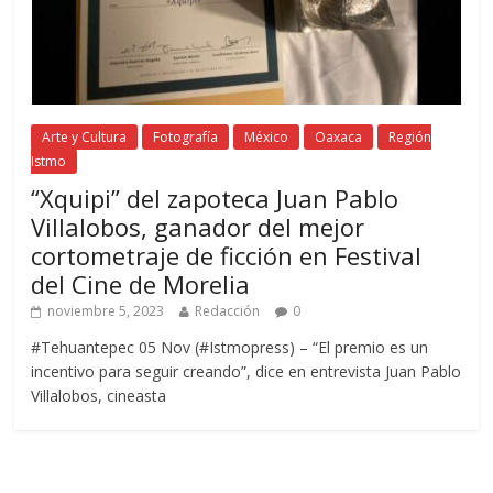
Arte y Cultura
Fotografía
México
Oaxaca
Región
Istmo
“Xquipi” del zapoteca Juan Pablo
Villalobos, ganador del mejor
cortometraje de ficción en Festival
del Cine de Morelia
noviembre 5, 2023
Redacción
0
#Tehuantepec 05 Nov (#Istmopress) – “El premio es un
incentivo para seguir creando”, dice en entrevista Juan Pablo
Villalobos, cineasta