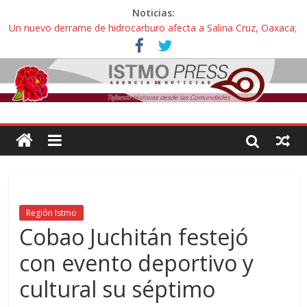
Noticias:
Un nuevo derrame de hidrocarburo afecta a Salina Cruz, Oaxaca;
ahora pescadores de Salinas del Marqués denuncian daños de
Pemex
Ángel, el joven autista expulsado por la Universidad Bienestar de
Ixtepec, Oaxaca vuelve a las aulas tras amparo
Familiares de periodista Alejandro Leyva se reúnen con titular de
la SEGOB y exigen detener a los autores materiales e
intelectuales de su asesinato
Alertan pescadores de Juchitán, Oaxaca de nuevo despojo de su
territorio para construir un parque eólico
Pescadores y comuneros ikoots detienen la extracción ilegal de
material pétreo de gravera Oyamel
Región Istmo
Cobao Juchitán festejó
con evento deportivo y
cultural su séptimo