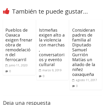
También te puede gustar...
Pueblos de
Istmeñas
Consideran
Oaxaca
exigen alto a
padres de
exigen frenar
la violencia
familia al
obra de
con marchas
Diputado
remodelació
,
Samuel
n del
conversatori
Gurrión
ferrocarril
os y evento
Matías un
cultural
aliado de la
junio 11, 2020
niñez
marzo 9, 2019
0
oaxaqueña
0
agosto 11, 2017
0
Deja una respuesta