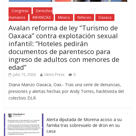
Congreso
Derechos
Humanos
INFANCIAS
México
Niñeces
Oaxaca
Avalan reforma de ley “Turismo de
Oaxaca” contra explotación sexual
infantil: “Hoteles pedirán
documentos de parentesco para
ingreso de adultos con menores de
edad”
julio 15, 2026
Istmo Press
0
Diana Manzo Oaxaca, Oax.- Tras una serie de denuncias,
presiones y alertas hechas por Andy Torres, hacktivista del
colectivo DLR
Alerta diputada de Morena acoso a su
familia tras sobrevuelo de dron en su
casa